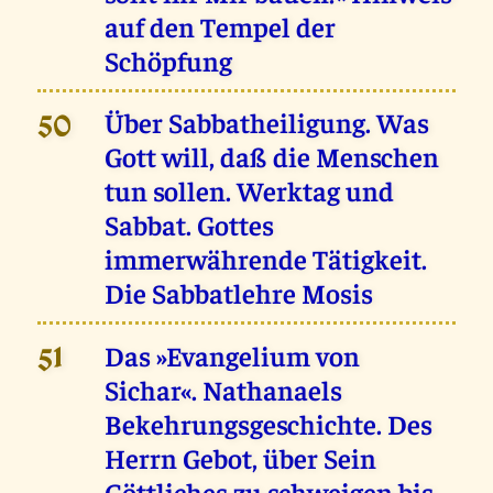
auf den Tempel der
Schöpfung
Über Sabbatheiligung. Was
50
Gott will, daß die Menschen
tun sollen. Werktag und
Sabbat. Gottes
immerwährende Tätigkeit.
Die Sabbatlehre Mosis
Das »Evangelium von
51
Sichar«. Nathanaels
Bekehrungsgeschichte. Des
Herrn Gebot, über Sein
Göttliches zu schweigen bis