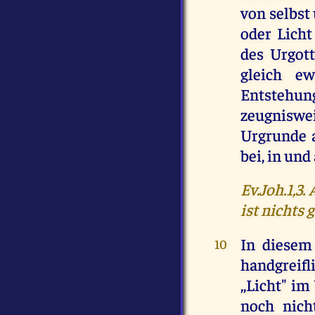
von selbst
oder Licht
des Urgott
gleich e
Entstehun
zeugniswe
Urgrunde a
bei, in und
Ev.Joh.1,3
ist nichts 
In diesem 
10
handgreifl
,,Licht" i
noch nicht