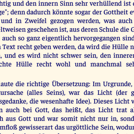
htig und den innern Sinn sehr verhüllend ist
ge"; denn dadurch könnte sogar der Gottheit 
n und in Zweifel gezogen werden, was auch
ltweisen geschehen ist, aus deren Schule die 
t auch so ganz eigentlich hervorgegangen sind
 Text recht geben werden, da wird die Hülle 
, und es wird nicht schwer sein, den inner
ichte Hülle recht wohl und manchmal se
laute die richtige Übersetzung: Im Urgrunde,
ursache (alles Seins), war das Licht (der g
gedanke, die wesenhafte Idee). Dieses Licht 
n auch bei Gott, das heißt, das Licht trat 
h aus Gott und war somit nicht nur in, son
mfloß gewisserart das urgöttliche Sein, wodu