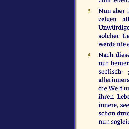
Nun aber i
3
zeigen a
Unwürdigen
solcher G
werde nie
Nach diese
4
nur bemerk
seelisch-
allerinner
die Welt u
ihren Leb
innere, se
schon durc
nun sogleic