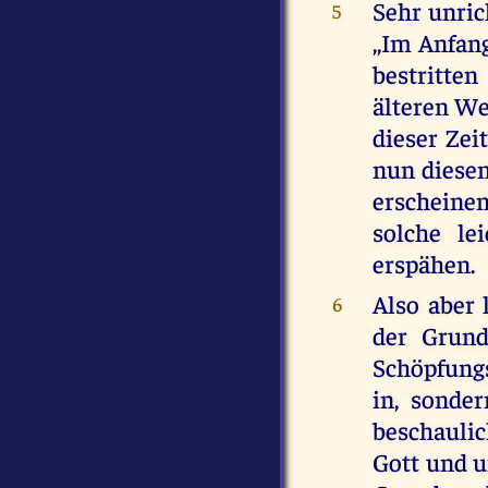
Sehr unric
5
,,Im Anfan
bestritte
älteren We
dieser Zei
nun diesen
erscheinen
solche le
erspähen.
Also aber 
6
der Grund
Schöpfungs
in, sonder
beschaulic
Gott und u