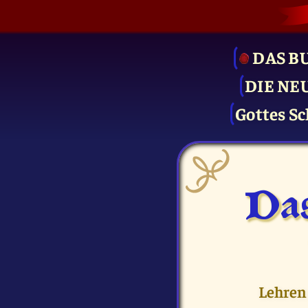
DAS B
DIE NE
Gottes Sc
Das
Lehren