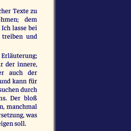
cher Texte zu
nehmen; dem
Ich lasse bei
 treiben und
 Erläuterung;
r der innere,
ber auch der
 und kann für
 suchen durch
s. Der bloß
den, manchmal
rsetzung, was
igen soll.