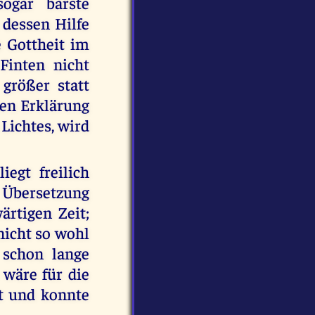
sogar barste
 dessen Hilfe
e Gottheit im
Finten nicht
größer statt
ten Erklärung
 Lichtes, wird
egt freilich
 Übersetzung
ärtigen Zeit;
 nicht so wohl
n schon lange
 wäre für die
t und konnte