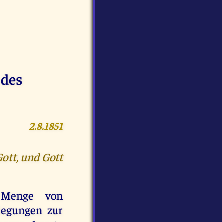
 des
2.8.1851
Gott, und Gott
 Menge von
slegungen zur