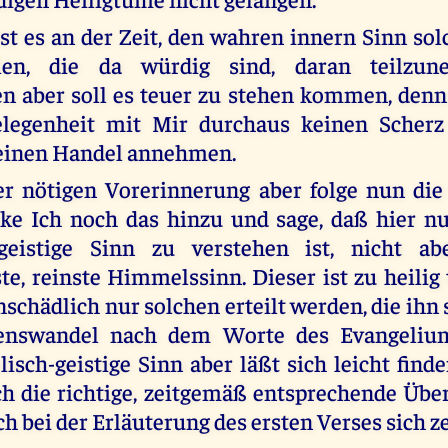
st es an der Zeit, den wahren innern Sinn sol
llen, die da würdig sind, daran teilzu
 aber soll es teuer zu stehen kommen, denn 
elegenheit mit Mir durchaus keinen Scherz
 einen Handel annehmen.
r nötigen Vorerinnerung aber folge nun die
e Ich noch das hinzu und sage, daß hier nu
 geistige Sinn zu verstehen ist, nicht a
ste, reinste Himmelssinn. Dieser ist zu heilig
nschädlich nur solchen erteilt werden, die ihn
enswandel nach dem Worte des Evangelium
elisch-geistige Sinn aber läßt sich leicht fin
h die richtige, zeitgemäß entsprechende Übe
h bei der Erläuterung des ersten Verses sich ze