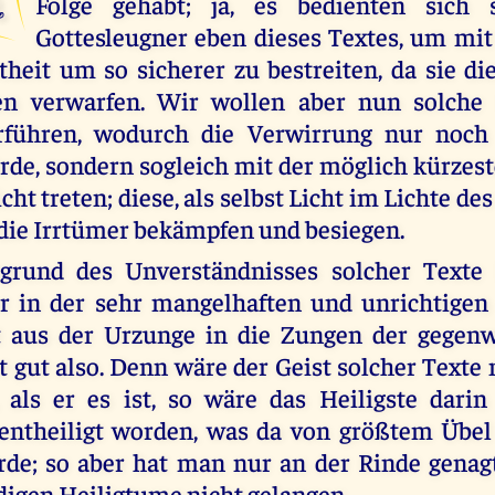
Folge gehabt; ja, es bedienten sich 
Gottesleugner eben dieses Textes, um mit
heit um so sicherer zu bestreiten, da sie di
en verwarfen. Wir wollen aber nun solche 
rführen, wodurch die Verwirrung nur noch 
rde, sondern sogleich mit der möglich kürzes
cht treten; diese, als selbst Licht im Lichte des
 die Irrtümer bekämpfen und besiegen.
grund des Unverständnisses solcher Texte li
er in der sehr mangelhaften und unrichtigen
t aus der Urzunge in die Zungen der gegenw
st gut also. Denn wäre der Geist solcher Texte
 als er es ist, so wäre das Heiligste dari
t entheiligt worden, was da von größtem Übel
rde; so aber hat man nur an der Rinde genag
igen Heiligtume nicht gelangen.