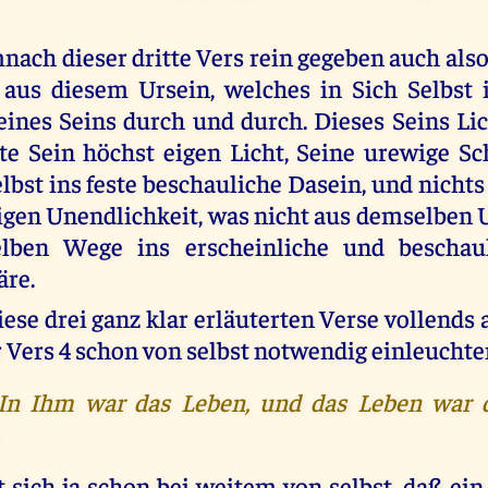
nach dieser dritte Vers rein gegeben auch also
aus diesem Ursein, welches in Sich Selbst 
ines Seins durch und durch. Dieses Seins Li
lte Sein höchst eigen Licht, Seine urewige S
lbst ins feste beschauliche Dasein, und nichts 
gen Unendlichkeit, was nicht aus demselben
lben Wege ins erscheinliche und beschau
äre.
ese drei ganz klar erläuterten Verse vollends 
r Vers 4 schon von selbst notwendig einleuchte
. In Ihm war das Leben, und das Leben war 
t sich ja schon bei weitem von selbst, daß ei