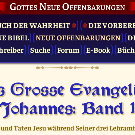
Gottes Neue Offenbarungen
UCH DER WAHRHEIT
DIE VOR­BER
UE BIBEL
NEUE OFFENBARUNGEN
D
hreiber
Suche
Forum
E-Book
Büch
 Grosse Evange
Johannes: Band 
 und Taten Jesu während Seiner drei Lehramt