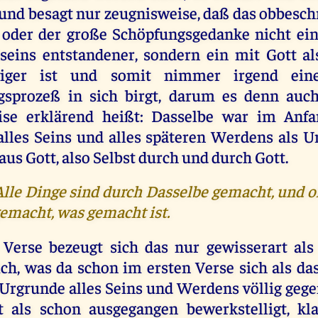
 und besagt nur zeugnisweise, daß das obbesc
 oder der große Schöpfungsgedanke nicht ein
seins entstandener, sondern ein mit Gott al
wiger ist und somit nimmer irgend eine
gsprozeß in sich birgt, darum es denn auch
ise erklärend heißt: Dasselbe war im Anf
lles Seins und alles späteren Werdens als U
 aus Gott, also Selbst durch und durch Gott.
. Alle Dinge sind durch Dasselbe gemacht, und 
gemacht, was gemacht ist.
Verse bezeugt sich das nur gewisserart als
ich, was da schon im ersten Verse sich als das
m Urgrunde alles Seins und Werdens völlig gege
 als schon ausgegangen bewerkstelligt, kla