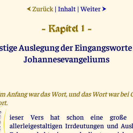
Zurück
|
Inhalt
|
Weiter
⮜
⮞
- Kapitel 1 -
stige Auslegung der Eingangsworte
Johannesevangeliums
 Im Anfang war das Wort, und das Wort war bei 
rt.
D
ieser Vers hat schon eine große
allerleigestaltigen Irrdeutungen und Au