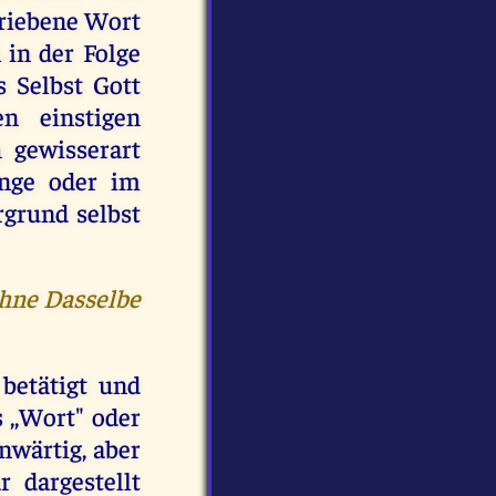
hriebene Wort
 in der Folge
s Selbst Gott
n einstigen
 gewisserart
ange oder im
rgrund selbst
ohne Dasselbe
 betätigt und
 ,,Wort" oder
nwärtig, aber
r dargestellt