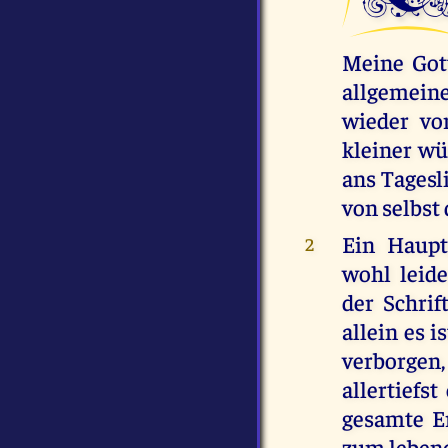
Meine Gott
allgemein
wieder vo
kleiner wü
ans Tagesli
von selbst
Ein Haupt
2
wohl leid
der Schrif
allein es i
verborgen,
allertiefs
gesamte E
zum lebend