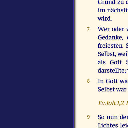
Grund zu d
im nächstf
wird.
Wer oder w
7
Gedanke, 
freiesten
Selbst, we
als Gott 
darstellte;
In Gott wa
8
Selbst war 
Ev.Joh.1,2.
So nun der
9
Lichtes le