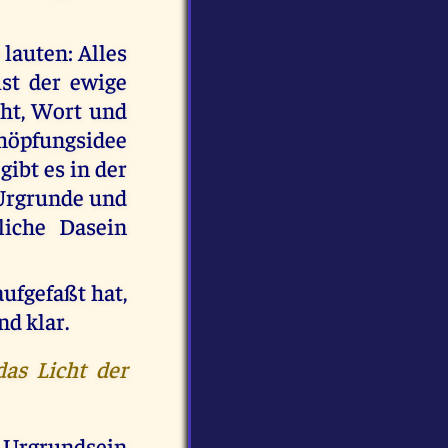
 lauten: Alles
ist der ewige
cht, Wort und
chöpfungsidee
gibt es in der
 Urgrunde und
liche Dasein
aufgefaßt hat,
nd klar.
das Licht der
n Urgrundsein