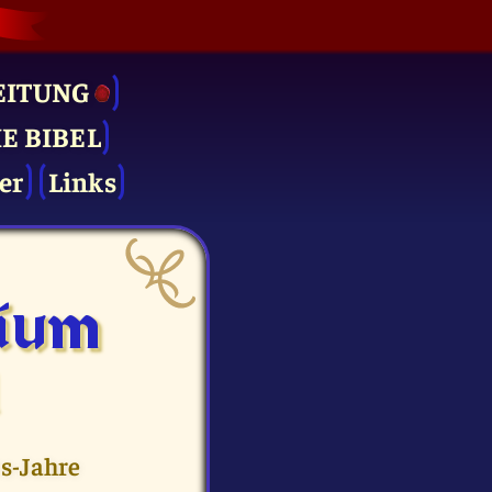
EITUNG
IE BIBEL
er
Links
lium
1
s-Jahre