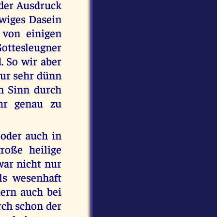
 der Ausdruck
ewiges Dasein
 von einigen
Gottesleugner
. So wir aber
nur sehr dünn
en Sinn durch
hr genau zu
 oder auch in
roße heilige
war nicht nur
als wesenhaft
dern auch bei
rch schon der