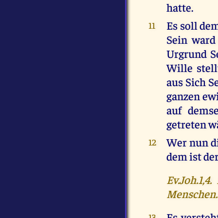
hatte.
Es soll dem
11
Sein ward 
Urgrund Se
Wille stel
aus Sich Se
ganzen ewi
auf demse
getreten w
Wer nun di
12
dem ist de
Ev.Joh.1,4
Menschen.
Es versteh
13