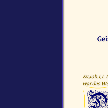
Gei
Ev.Joh.1,1.
war das Wo