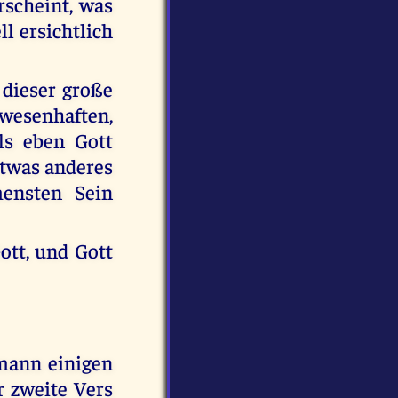
rscheint, was
l ersichtlich
 dieser große
wesenhaften,
ls eben Gott
etwas anderes
ensten Sein
ott, und Gott
rmann einigen
r zweite Vers