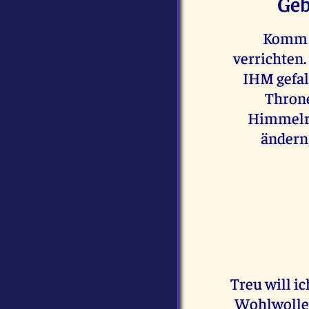
Geb
Komm H
verrichten.
IHM gefall
Throne
Himmelre
ändern,
Treu will i
Wohlwollen