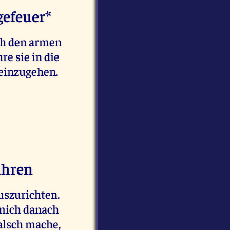
gefeuer*
uch den armen
re sie in die
 einzugehen.
ahren
uszurichten.
 mich danach
falsch mache,