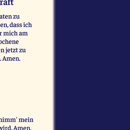
raft
aten zu
en, dass ich
für mich am
rochene
 jetzt zu
t. Amen.
e nimm' mein
wird. Amen.