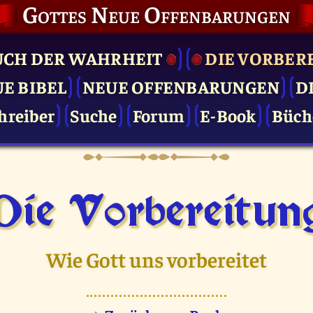
Gottes Neue Offenbarungen
UCH DER WAHRHEIT
DIE VOR­BER
UE BIBEL
NEUE OFFENBARUNGEN
D
hreiber
Suche
Forum
E-Book
Büch
Die Vor­bereitun
Wie Gott uns vorbereitet