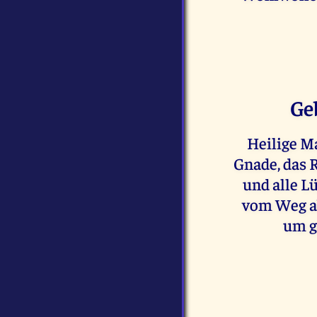
Ge
Heilige Ma
Gnade, das R
und alle L
vom Weg ab
um g