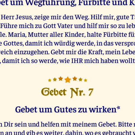
et um Wegführung, Fürbitte und K
err Jesus, zeige mir den Weg. Hilf mir, gute T
 Führe mich zu Gott Vater und hilf mir so zu leb
e. Maria, Mutter aller Kinder, halte Fürbitte 
 Gottes, damit ich würdig werde, in das versp
ich einzugehen. Gebt mir die Kraft, mein Leben
 damit ich so werde, wie IHR mich haben woll
Gebet Nr. 7
Gebet um Gutes zu wirken*
ch Dir sein und helfen mit meinem Gebet. Bitt
 an und gib es weiter, dahin, wo es gebraucht 