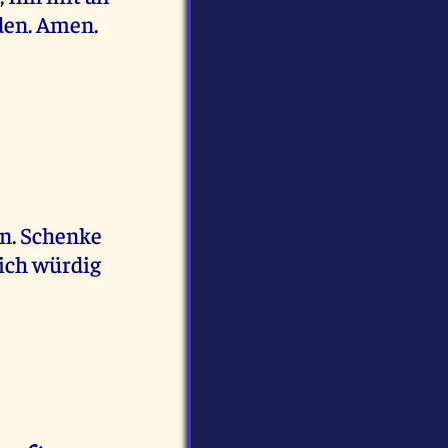
den. Amen.
en. Schenke
 ich würdig