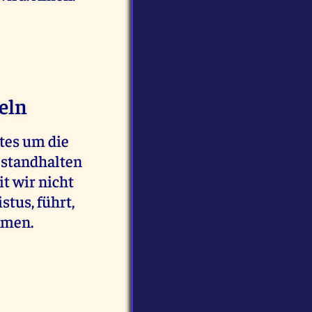
eln
ttes um die
r standhalten
t wir nicht
tus, führt,
Amen.