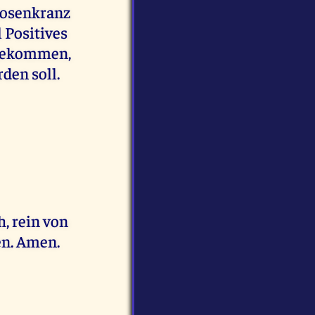
Rosenkranz
 Positives
t gekommen,
den soll.
, rein von
en. Amen.