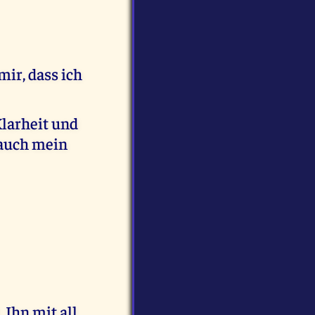
mir, dass ich
Klarheit und
 auch mein
 Ihn mit all