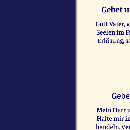
Gebet u
Gott Vater, 
Seelen im Fe
Erlösung, s
Gebe
Mein Herr u
Halte mir i
handeln. Ver