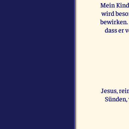
Mein Kind
wird beso
bewirken. 
dass er 
Jesus, re
Sünden, 