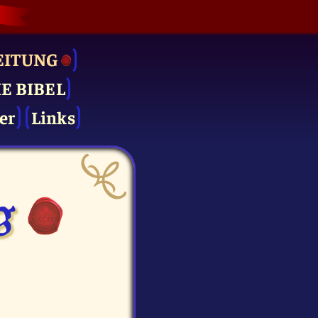
EITUNG
IE BIBEL
er
Links
g