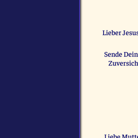
Lieber Jesus
Sende Deine
Zuversich
Liebe Mutte