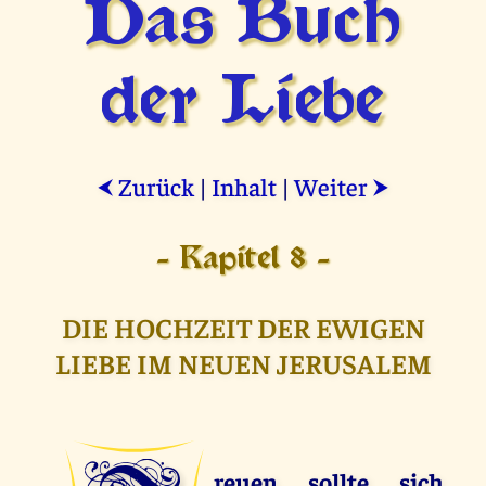
Das Buch
der Liebe
Zurück
|
Inhalt
|
Weiter
⮜
⮞
- Kapitel 8 -
DIE HOCHZEIT DER EWIGEN
LIEBE IM NEUEN JERUSALEM
reuen sollte sich