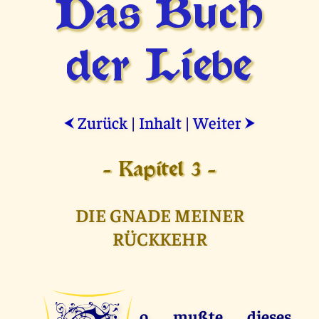
Das Buch
der Liebe
Zurück
|
Inhalt
|
Weiter
⮜
⮞
- Kapitel 3 -
DIE GNADE MEINER
RÜCKKEHR
o mußte dieses