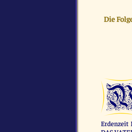
Die Folg
Erdenzeit 
DAS VATE