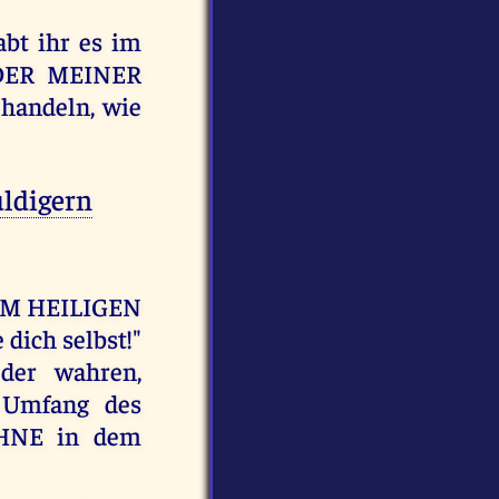
bt ihr es im
INDER MEINER
 handeln, wie
uldigern
NEM HEILIGEN
dich selbst!"
 der wahren,
 Umfang des
HNE in dem