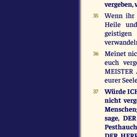
vergeben, 
Wenn ihr 
35
Heile un
geistigen
verwandel
Meinet nic
36
euch ver
MEISTER A
eurer Seel
Würde ICH 
37
nicht ver
Menscheng
sage, DER
Pesthauch
DER HERR