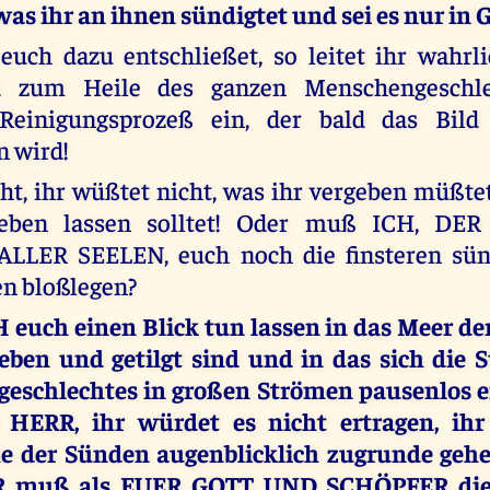
was ihr an ihnen sündigtet und sei es nur in
euch dazu entschließet, so leitet ihr wahrl
d zum Heile des ganzen Menschengeschle
 Reinigungsprozeß ein, der bald das Bild
n wird!
ht, ihr wüßtet nicht, was ihr vergeben müßte
geben lassen solltet! Oder muß ICH, D
LLER SEELEN, euch noch die finsteren sün
en bloßlegen?
euch einen Blick tun lassen in das Meer de
geben und getilgt sind und in das sich die 
eschlechtes in großen Strömen pausenlos e
 HERR, ihr würdet es nicht ertragen, ih
e der Sünden augenblicklich zugrunde geh
 muß als EUER GOTT UND SCHÖPFER die