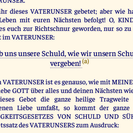
 ihr dieses VATERUNSER gebetet; aber wie ha
 Leben mit euren Nächsten befolgt! O, K
 es euch zur Richtschnur geworden, nur so zu
tet im VATERUNSER:
b uns unsere Schuld, wie wir unsern Sch
(a)
vergeben!
m VATERUNSER ist es genauso, wie mit MEI
ebe GOTT über alles und deinen Nächsten wie 
ieses Gebot die ganze heilige Tragweite
enen Liebe umfaßt, so kommt der ganze
IGKEITSGESETZES VON SCHULD UND SÜ
etssatz des VATERUNSERS zum Ausdruck: