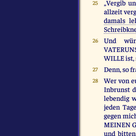
„Vergib u
25
allzeit ve
damals l
Schreibknec
Und wür
26
VATERUNSE
WILLE ist,
Denn, so f
27
Wer von e
28
Inbrunst 
lebendig w
jeden Tage
gegen mich
MEINEN GO
und bitte