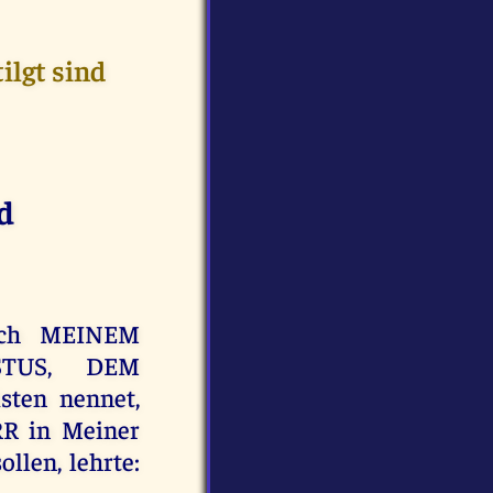
ilgt sind
nd
nach MEINEM
STUS, DEM
ten nennet,
R in Meiner
ollen, lehrte: