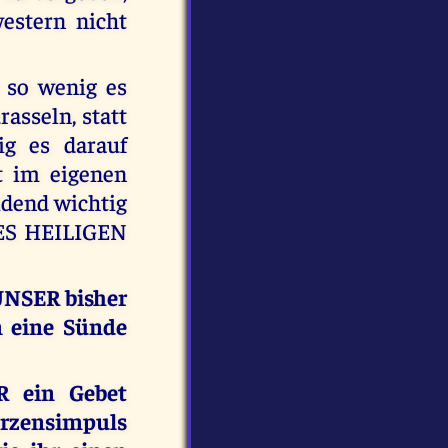
estern nicht
 so wenig es
asseln, statt
ig es darauf
t im eigenen
idend wichtig
NES HEILIGEN
UNSER bisher
n eine Sünde
 ein Gebet
rzensimpuls