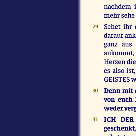
nachdem i
mehr sehe 
Sehet ihr
29
darauf ank
ganz aus 
ankommt, 
Herzen die
es also i
GEISTES w
Denn mit 
30
von euch 
weder verg
ICH DER
31
geschenkt