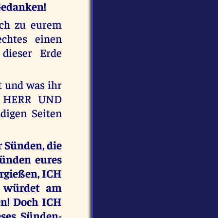
 Gedanken!
ich zu eurem
chtes einen
 dieser Erde
t und was ihr
ER HERR UND
digen Seiten
r Sünden, die
Sünden eures
rgießen, ICH
r würdet am
en! Doch ICH
ses Sünden-