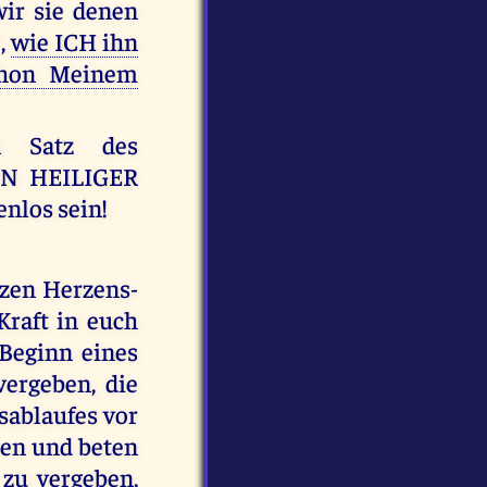
ir sie denen
,
wie ICH ihn
chon Meinem
n Satz des
IN HEILIGER
enlos sein!
zen Herzens-
raft in euch
 Beginn eines
vergeben, die
sablaufes vor
n und beten
zu vergeben,