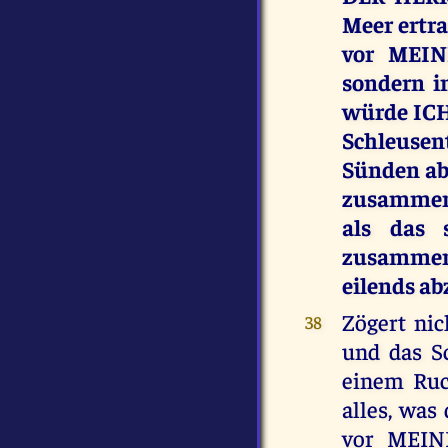
Meer ertr
vor MEIN
sondern i
würde ICH
Schleusen
Sünden ab
zusammens
als das 
zusammens
eilends ab
Zögert ni
38
und das S
einem Ruc
alles, was
vor MEIN