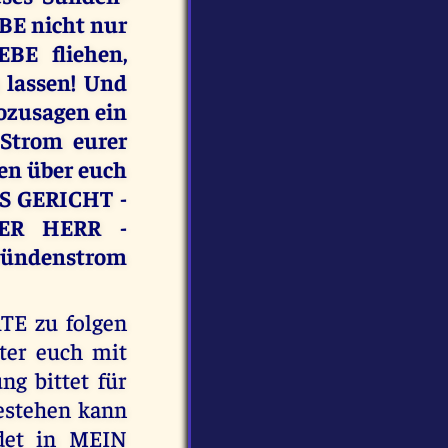
BE nicht nur
E fliehen,
 lassen! Und
ozusagen ein
 Strom eurer
en über euch
AS GERICHT -
DER HERR -
 Sündenstrom
TE zu folgen
ter euch mit
g bittet für
bestehen kann
det in MEIN