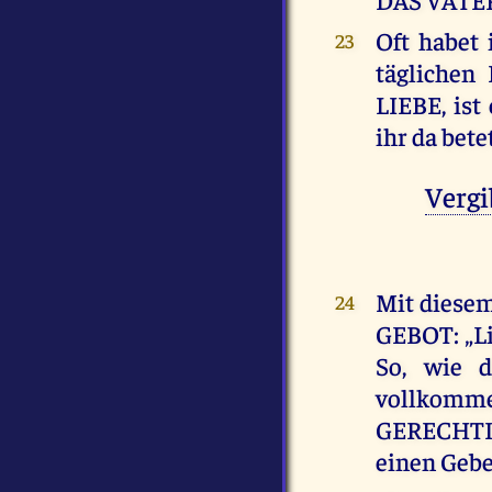
Oft habet
23
täglichen
LIEBE, ist
ihr da be
Vergi
Mit diese
24
GEBOT: „Li
So, wie d
vollkomm
GERECHT
einen Geb