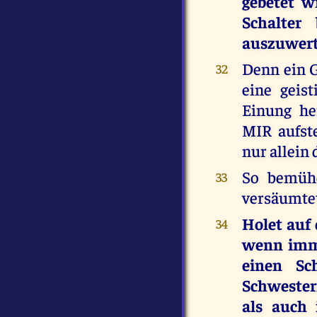
gebetet w
Schalter
auszuwert
Denn ein G
32
eine geis
Einung he
MIR aufs
nur allein
So bemühe
33
versäumte
Holet auf
34
wenn imme
einen Sc
Schwestern
als auch 