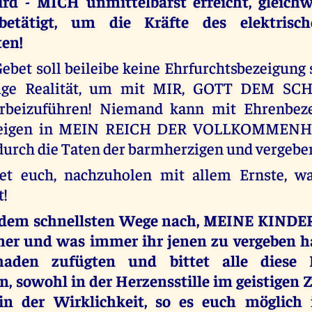
ird - MICH unmittelbarst erreicht, gleichw
 betätigt, um die Kräfte des elektrisc
en!
ebet soll beileibe keine Ehrfurchtsbezeigung 
tige Realität, um mit MIR, GOTT DEM SCH
rbeizuführen! Niemand kann mit Ehrenbez
teigen in MEIN REICH DER VOLLKOMMENHE
 durch die Taten der barmherzigen und vergeb
t euch, nachzuholen mit allem Ernste, wa
t!
 dem schnellsten Wege nach, MEINE KINDE
r und was immer ihr jenen zu vergeben ha
haden zufügten und bittet alle diese
, sowohl in der Herzensstille im geistigen
in der Wirklichkeit, so es euch möglich 