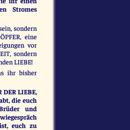
ie ihr einen
hen Stromes
sein, sondern
ÖPFER, eine
eigungen vor
IT, sondern
enden LIEBE!
s ihr bisher
R DER LIEBE,
bt, die euch
 Brüder und
 Zwiegespräch
ist, euch zu