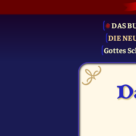
DAS B
DIE NE
Gottes Sc
D