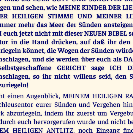
agen und sehen, wie MEINE KINDER DER LIE
ER HEILIGEN STIMME UND MEINER LIEB
mmer mehr das Meer der Sünden ansteigen
 euch jetzt nicht mit dieser NEUEN BIBEL s
tor in die Hand drücken, auf daß ihr den
riegeln könnet, die Wogen der Sünden würd
chlagen, und sie werden über euch als D
selbstgeschaffene GERICHT sage ICH 
chlagen, so ihr nicht willens seid, den
zuriegeln!
cht einen Augenblick, MEINEM HEILIGEN RA
chleusentor eurer Sünden und Vergehen hin
k abzuriegeln, indem ihr zuerst um Vergebun
 durch euch hervorgerufen wurde und nicht 
EM HEILIGEN ANTLITZ, noch Eingang fin