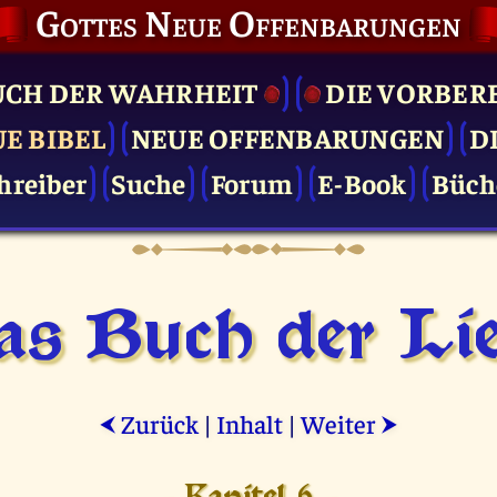
Gottes Neue Offenbarungen
UCH DER WAHRHEIT
DIE VOR­BER
UE BIBEL
NEUE OFFENBARUNGEN
D
hreiber
Suche
Forum
E-Book
Büch
as Buch der Lie
Zurück
|
Inhalt
|
Weiter
⮜
⮞