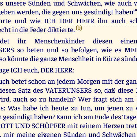
ns unsere Sünden und Schwächen, wie auch w
rgeben werden, die gegen uns gesündigt haben!"
ehrte und wie ICH DER HERR ihn auch s
(b)
ht in die Feder diktierte.
det ihr Menschenkinder diesen eine
RS so beten und so befolgen, wie es ME
 so könnte die ganze Menschheit in Kürze sünd
rage ICH euch, DER HERR:
uch betet schon an jedem Morgen mit der gan
diesen Satz des VATERUNSERS so, daß diese K
ird, auch so zu handeln? Wer fragt sich am
s: Was habe ich heute zu tun, um jenen zu 
 gesündigt haben? Kann ich am Ende des Tage
TT UND SCHÖPFER mit reinem Herzen trete
n, mir meine eigenen Sünden und Schwächen 