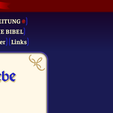
EITUNG
IE BIBEL
er
Links
be