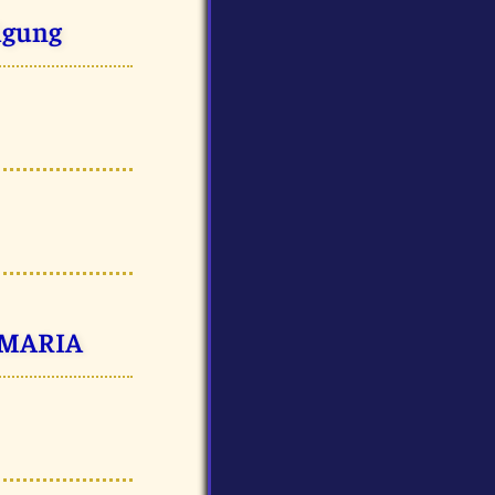
igung
A MARIA