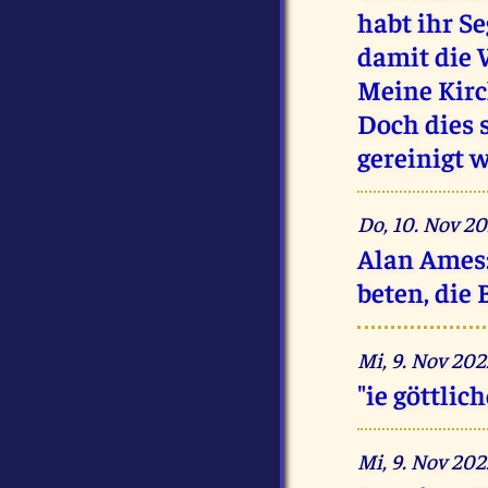
habt ihr S
damit die 
Meine Kirch
Doch dies 
gereinigt 
Do, 10. Nov 2
Alan Ames: 
beten, die 
Mi, 9. Nov 20
"ie göttli
Mi, 9. Nov 20