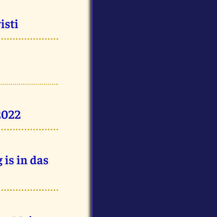
isti
2022
 is in das