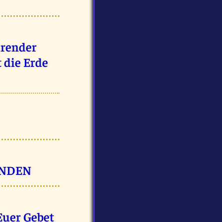
hrender
 die Erde
ENDEN
Euer Gebet