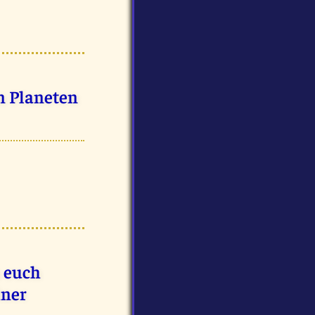
n Planeten
h euch
iner