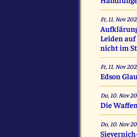
Fr, 11. Nov 2
Aufklärung
Leiden auf
nicht im S
Fr, 11. Nov 2
Edson Gla
Do, 10. Nov 2
Die Waff
Do, 10. Nov 
Sievernich