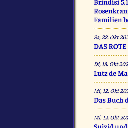
Brindisi 5.
Rosenkranz
Familien be
Sa, 22. Okt 2
DAS ROTE 
Di, 18. Okt 2
Lutz de Ma
Mi, 12. Okt 2
Das Buch d
Mi, 12. Okt 2
Suizid und