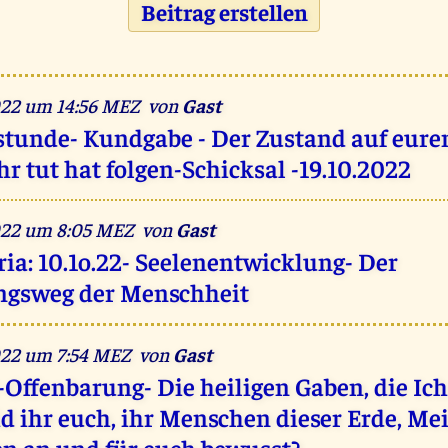
Beitrag erstellen
022 um 14:56 MEZ von
Gast
stunde- Kundgabe - Der Zustand auf eure
hr tut hat folgen-Schicksal -19.10.2022
2022 um 8:05 MEZ von
Gast
ia: 10.1o.22- Seelenentwicklung- Der
ngsweg der Menschheit
022 um 7:54 MEZ von
Gast
-Offenbarung- Die heiligen Gaben, die Ic
id ihr euch, ihr Menschen dieser Erde, Me
n an und für euch bewusst?