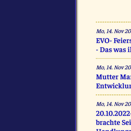
Mo, 14. Nov 2
EVO- Feier
- Das was i
Mo, 14. Nov 
Mutter Mar
Entwicklu
Mo, 14. Nov 2
20.10.2022
brachte Se
Handlunge