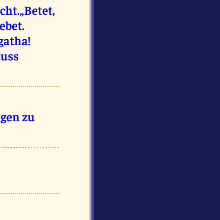
cht.„Betet,
ebet.
gatha!
muss
igen zu