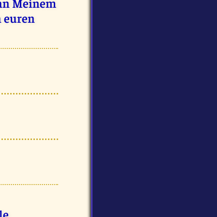
, an Meinem
n euren
le