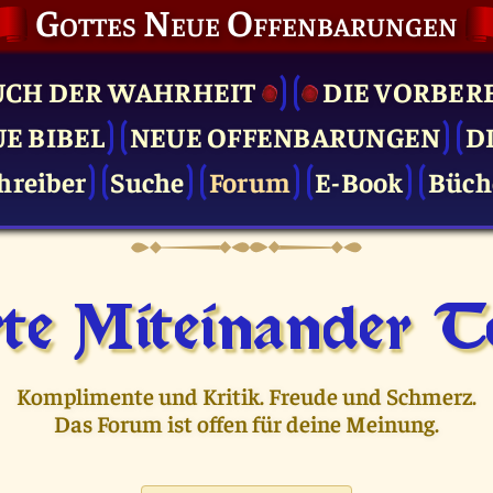
Gottes Neue Offenbarungen
UCH DER WAHRHEIT
DIE VOR­BER
UE BIBEL
NEUE OFFENBARUNGEN
D
hreiber
Suche
Forum
E-Book
Büch
te Miteinander Te
Komplimente und Kritik. Freude und Schmerz.
Das Forum ist offen für deine Meinung.