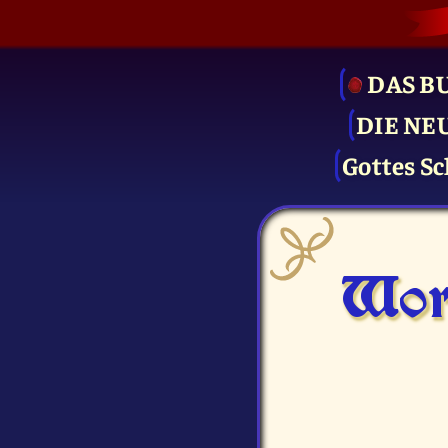
DAS B
DIE NE
Gottes Sc
Wor