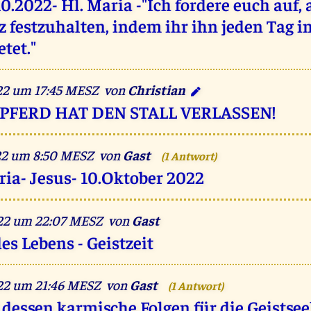
10.2022- Hl. Maria -"Ich fordere euch auf
 festzuhalten, indem ihr ihn jeden Tag i
tet."
022 um 17:45 MESZ von
Christian
PFERD HAT DEN STALL VERLASSEN!
022 um 8:50 MESZ von
Gast
(1 Antwort)
ria- Jesus- 10.Oktober 2022
022 um 22:07 MESZ von
Gast
es Lebens - Geistzeit
022 um 21:46 MESZ von
Gast
(1 Antwort)
 dessen karmische Folgen für die Geistsee