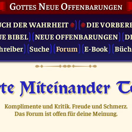
Gottes Neue Offenbarungen
UCH DER WAHRHEIT
DIE VOR­BER
UE BIBEL
NEUE OFFENBARUNGEN
D
hreiber
Suche
Forum
E-Book
Büch
te Miteinander Te
Komplimente und Kritik. Freude und Schmerz.
Das Forum ist offen für deine Meinung.