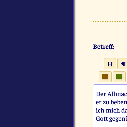
Betreff:
Der Allmac
er zu beben
ich mich d
Gott gegen