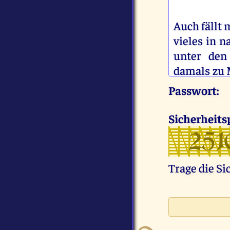
Auch fällt 
vieles in 
unter den 
damals zu 
so verstehe
Passwort:
so Ich mit 
Hoffnung a
Sicherheit
bessere Vo
käme und 
vielleicht
Trage die S
auf Erden 
verständen