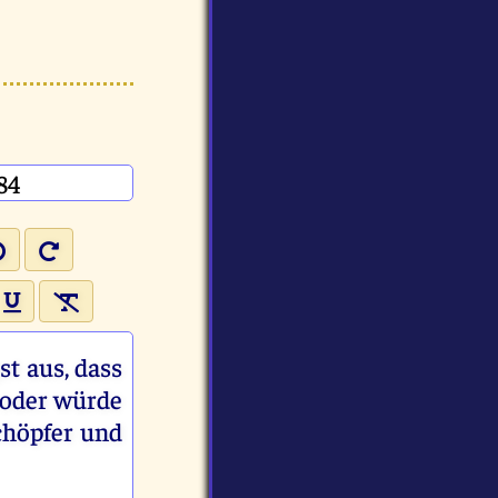
t aus, dass
t oder würde
chöpfer und