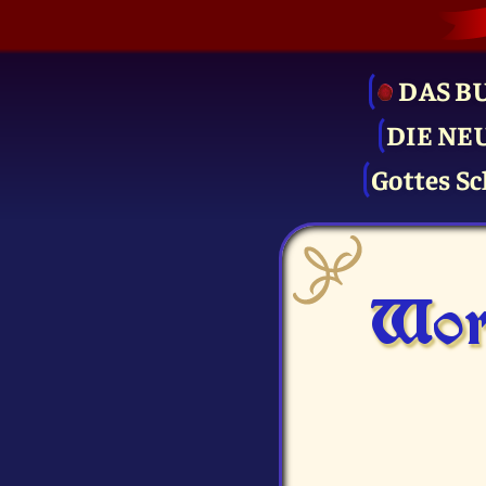
DAS B
DIE NE
Gottes Sc
Wor