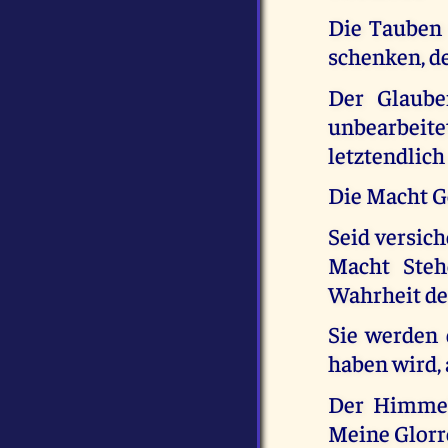
Die Tauben 
schenken, de
Der Glaube
unbearbeite
letztendlic
Die Macht Go
Seid versich
Macht Steh
Wahrheit de
Sie werden
haben wird, 
Der Himmel 
Meine Glorr