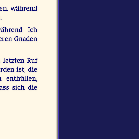
sen, während
.
ährend Ich
deren Gnaden
 letzten Ruf
den ist, die
 enthüllen,
ass sich die