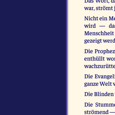
Das Wort, d
war, strömt 
Nicht ein M
wird — da 
Menschheit
gezeigt wer
Die Prophez
enthüllt wo
wachzurütte
Die Evangel
ganze Welt 
Die Blinden
Die Stumme
strömend —