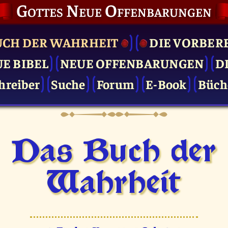
Gottes Neue Offenbarungen
UCH DER WAHRHEIT
DIE VOR­BER
UE BIBEL
NEUE OFFENBARUNGEN
D
hreiber
Suche
Forum
E-Book
Büch
Das Buch der
Wahrheit