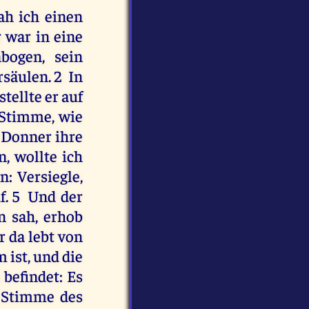
ah ich einen
war in eine
bogen, sein
rsäulen. 2 In
tellte er auf
r Stimme, wie
n Donner ihre
, wollte ich
: Versiegle,
f. 5 Und der
n sah, erhob
 da lebt von
 ist, und die
 befindet: Es
r Stimme des