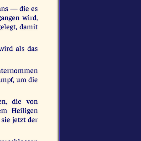
ans — die es
angen wird,
elegt, damit
wird als das
unternommen
Kampf, um die
en, die von
em Heiligen
sie jetzt der