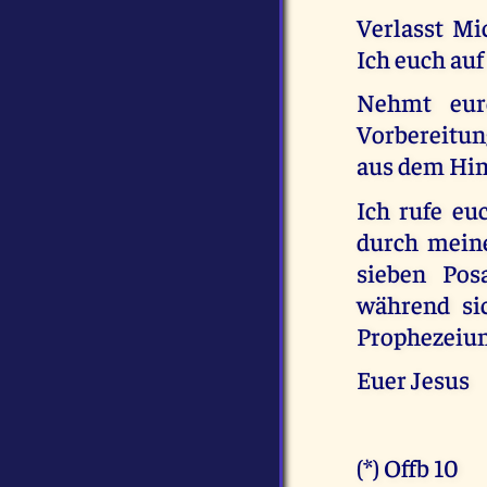
Verlasst Mi
Ich euch au
Nehmt eur
Vorbereitun
aus dem Him
Ich rufe eu
durch meine
sieben Pos
während sic
Prophezeiun
Euer Jesus
(*) Offb 10