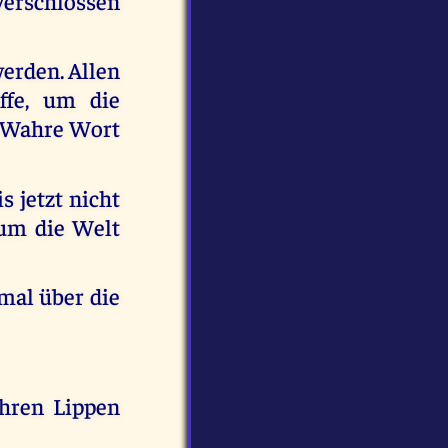
verschlossen
erden. Allen
ffe, um die
 Wahre Wort
 jetzt nicht
 um die Welt
mal über die
hren Lippen