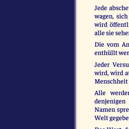
Jede absche
wagen, sic
wird öffent
alle sie seh
Die vom Ant
enthüllt wer
Jeder Vers
wird, wird a
Menschheit z
Alle werde
denjenigen
Namen sprech
Welt gegebe