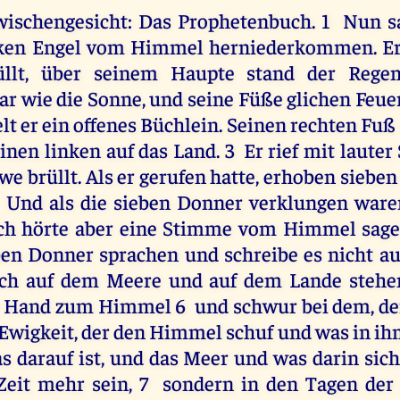
wischengesicht: Das Prophetenbuch. 1 Nun s
rken Engel vom Himmel herniederkommen. Er 
llt, über seinem Haupte stand der Regen
r wie die Sonne, und seine Füße glichen Feue
lt er ein offenes Büchlein. Seinen rechten Fuß s
inen linken auf das Land. 3 Er rief mit laute
e brüllt. Als er gerufen hatte, erhoben siebe
Und als die sieben Donner verklungen waren
Ich hörte aber eine Stimme vom Himmel sagen
ben Donner sprachen und schreibe es nicht au
ich auf dem Meere und auf dem Lande stehe
e Hand zum Himmel 6 und schwur bei dem, der
Ewigkeit, der den Himmel schuf und was in ihm
 darauf ist, und das Meer und was darin sich
Zeit mehr sein, 7 sondern in den Tagen de