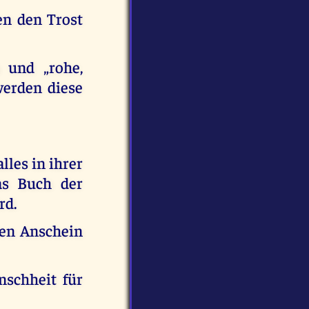
en den Trost
 und „rohe,
werden diese
lles in ihrer
as Buch der
rd.
en Anschein
nschheit für