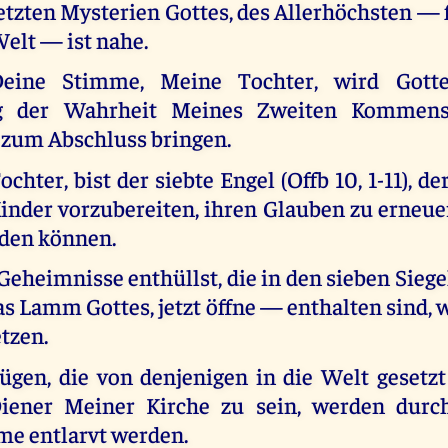
etzten Mysterien Gottes, des Allerhöchsten — 
elt — ist nahe.
eine Stimme, Meine Tochter, wird Gott
ng der Wahrheit Meines Zweiten Kommens
h zum Abschluss bringen.
chter, bist der siebte Engel (Offb 10, 1-11), der
inder vorzubereiten, ihren Glauben zu erneuer
rden können.
Geheimnisse enthüllst, die in den sieben Sie
das Lamm Gottes, jetzt öffne — enthalten sind, w
tzen.
ügen, die von denjenigen in die Welt gesetzt
Diener Meiner Kirche zu sein, werden durc
me entlarvt werden.