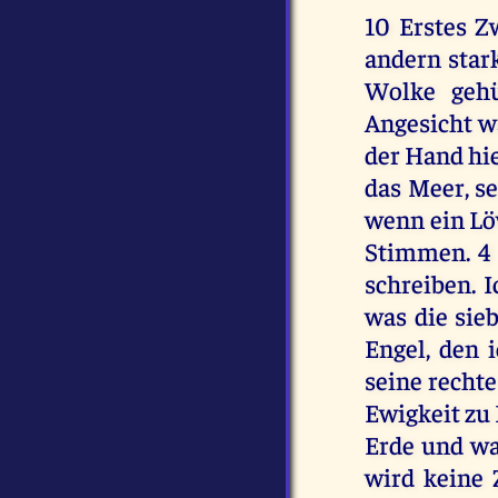
10 Erstes Z
andern sta
Wolke gehü
Angesicht wa
der Hand hie
das Meer, se
wenn ein Löw
Stimmen. 4 
schreiben. 
was die sie
Engel, den 
seine recht
Ewigkeit zu 
Erde und was
wird keine 