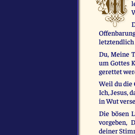
M
l
W
D
Offenbaru
letztendlic
Du, Meine To
um Gottes K
gerettet we
Weil du die 
Ich, Jesus, 
in Wut verse
Die bösen L
vorgeben, 
deiner Stim