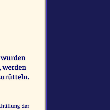
n wurden
d, werden
zurütteln.
nthüllung der