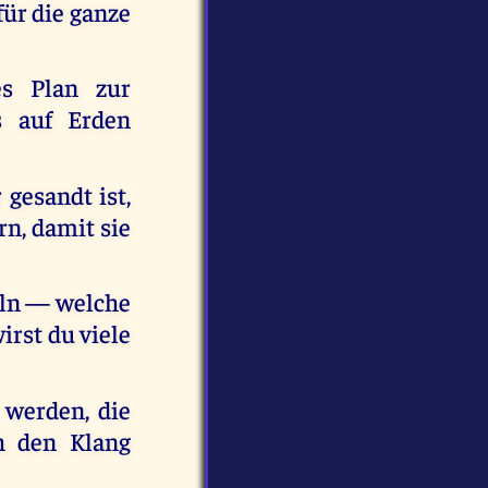
für die ganze
es Plan zur
 auf Erden
 gesandt ist,
n, damit sie
geln — welche
irst du viele
 werden, die
h den Klang