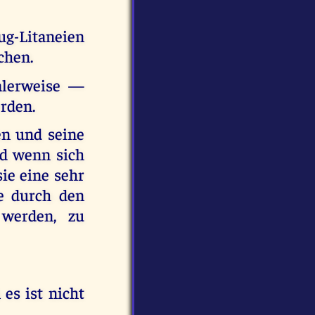
g-Litaneien
chen.
alerweise —
rden.
en und seine
nd wenn sich
ie eine sehr
e durch den
 werden, zu
 es ist nicht