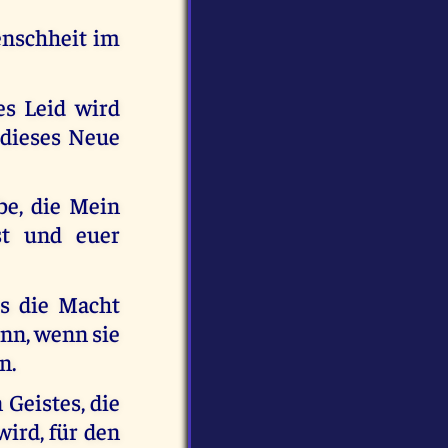
enschheit im
es Leid wird
r dieses Neue
be, die Mein
st und euer
ss die Macht
ann, wenn sie
n.
 Geistes, die
ird, für den