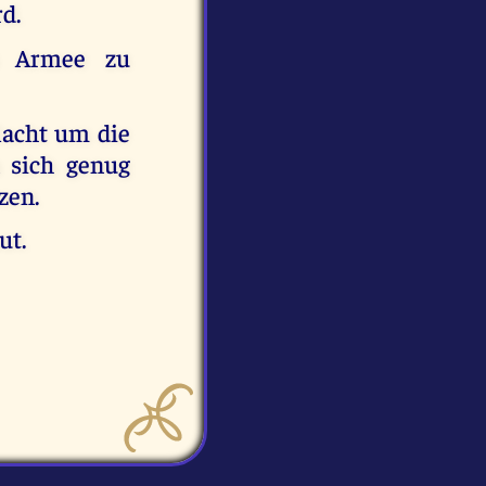
d.
s Armee zu
lacht um die
 sich genug
zen.
ut.