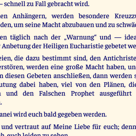
schnell zu Fall gebracht wird.
en Anhängern, werden besondere Kreuzzu
den, um seine Macht abzubauen und zu schwä
en täglich nach der „Warnung“ und — ide
 Anbetung der Heiligen Eucharistie gebetet we
eien, die dazu bestimmt sind, den Antichrist
rstören, werden eine große Macht haben, u
n diesen Gebeten anschließen, dann werden s
utung dabei haben, viel von den Plänen, di
en und den Falschen Prophet ausgeführt
.
tanei wird euch bald gegeben werden.
 und vertraut auf Meine Liebe für euch; denn
, euch leiden zu sehen.