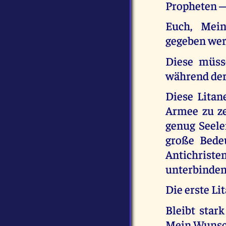
Propheten — 
Euch, Mein
gegeben wer
Diese müss
während der
Diese Litan
Armee zu ze
genug Seele
große Bede
Antichrist
unterbinden
Die erste Li
Bleibt stark
Mein Wunsch