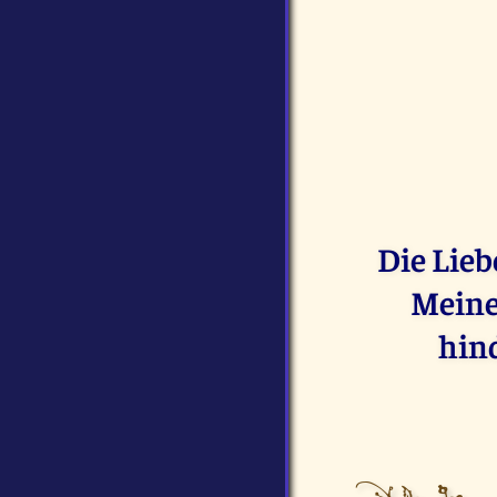
Die Lieb
Meine
hind