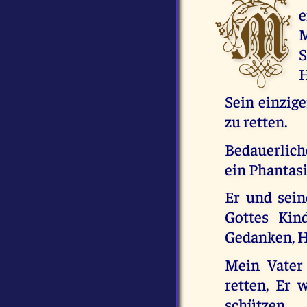
M
e
M
S
H
Sein einzige
zu retten.
Bedauerliche
ein Phantasi
Er und sei
Gottes Kin
Gedanken, H
Mein Vater 
retten, Er 
schützen.