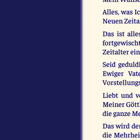
Alles, was 
Neuen Zeital
Das ist all
fortgewischt
Zeitalter ein
Seid geduld
Ewiger Vat
Vorstellung
Liebt und v
Meiner Göttl
die ganze M
Das wird der
die Mehrhei