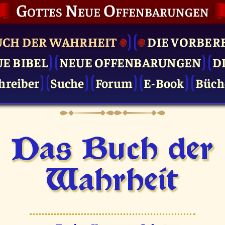
Gottes Neue Offenbarungen
UCH DER WAHRHEIT
DIE VOR­BER
UE BIBEL
NEUE OFFENBARUNGEN
D
hreiber
Suche
Forum
E-Book
Büch
Das Buch der
Wahrheit