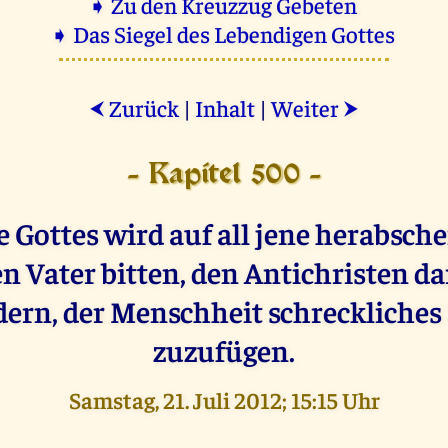
➧ Zu den Kreuzzug Gebeten
➧ Das Siegel des Lebendigen Gottes
Zurück
|
Inhalt
|
Weiter
⮜
⮞
- Kapitel 500 -
e Gottes wird auf all jene herabsche
n Vater bitten, den Antichristen da
ern, der Menschheit schreckliches
zuzufügen.
Samstag, 21. Juli 2012; 15:15 Uhr