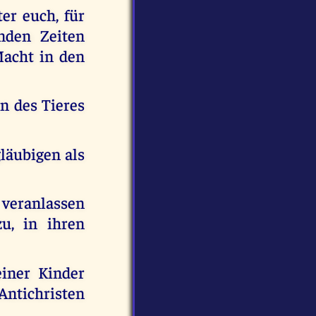
ter euch, für
nden Zeiten
Macht in den
en des Tieres
gläubigen als
veranlassen
u, in ihren
einer Kinder
Antichristen