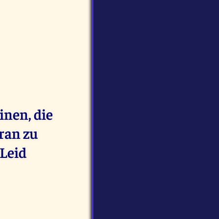
inen, die
ran zu
 Leid