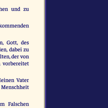
chen und zu
ie kommenden
, Gott, des
en, dabei zu
lten, der von
 vorbereitet
Meinen Vater
Menschheit
em Falschen