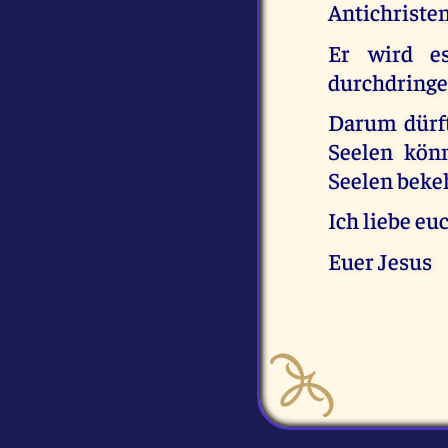
Antichristen
Er wird e
durchdringe
Darum dürft
Seelen kön
Seelen beke
Ich liebe eu
Euer Jesus