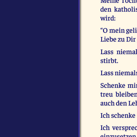
den katholi
wird:
“O mein geli
Liebe zu Di
Lass niemal
stirbt.
Lass niemals
Schenke mir
treu bleibe
auch den Leh
Ich schenke 
Ich verspre
einzusetzen,