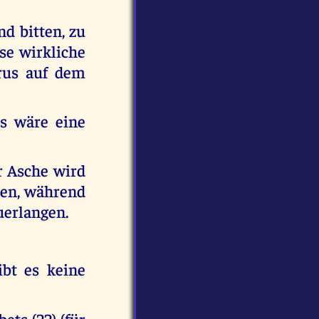
d bitten, zu
se wirkliche
trus auf dem
as wäre eine
r Asche wird
den, während
uerlangen.
bt es keine
ets (22) (für