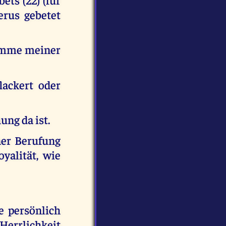
erus gebetet
Flamme meiner
lackert oder
ung da ist.
ner Berufung
yalität, wie
e persönlich
 Herrlichkeit