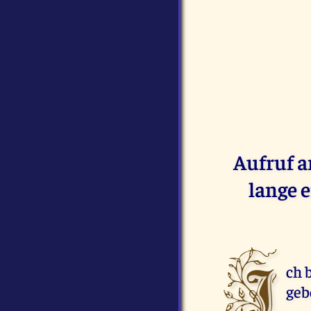
Aufruf a
lange 
I
ch 
geb