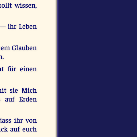
ollt wissen,
 — ihr Leben
urem Glauben
n.
t für einen
it sie Mich
 auf Erden
dass ihr von
uck auf euch