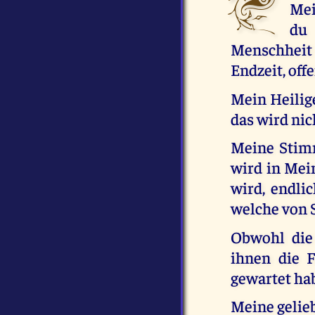
Mei
du 
Menschheit 
Endzeit, off
Mein Heilige
das wird nic
Meine Stimm
wird in Mei
wird, endlic
welche von 
Obwohl die
ihnen die F
gewartet hab
Meine gelieb