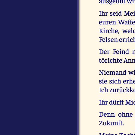
ausgeübt wi
Ihr seid Me
euren Waffe
Kirche, wel
Felsen erric
Der Feind m
törichte An
Niemand wir
sie sich er
Ich zurückk
Ihr dürft Mi
Denn ohne 
Zukunft.
Meine Tochte