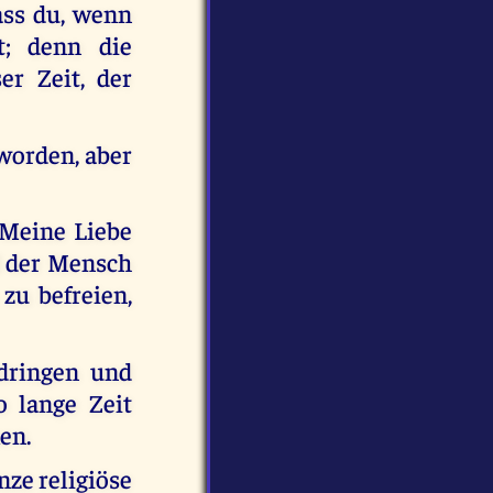
ass du, wenn
t; denn die
er Zeit, der
 worden, aber
 Meine Liebe
d der Mensch
 zu befreien,
dringen und
o lange Zeit
en.
nze religiöse