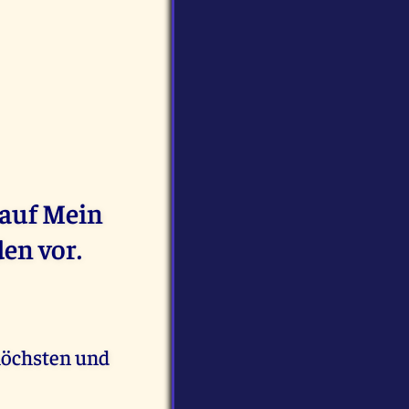
 auf Mein
en vor.
rhöchsten und