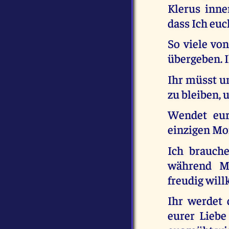
Klerus inne
dass Ich euch
So viele vo
übergeben. I
Ihr müsst u
zu bleiben,
Wendet eur
einzigen M
Ich brauch
während M
freudig wil
Ihr werdet 
eurer Liebe