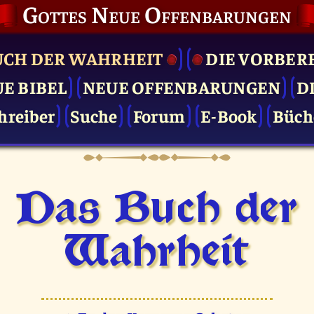
Gottes Neue Offenbarungen
UCH DER WAHRHEIT
DIE VOR­BER
UE BIBEL
NEUE OFFENBARUNGEN
D
hreiber
Suche
Forum
E-Book
Büch
Das Buch der
Wahrheit