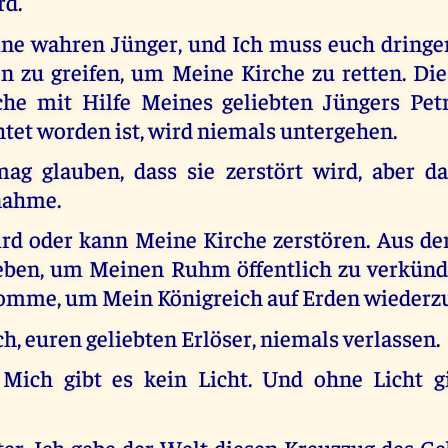
rd.
ine wahren Jünger, und Ich muss euch dringen
n zu greifen, um Meine Kirche zu retten. Die
che mit Hilfe Meines geliebten Jüngers Pe
htet worden ist, wird niemals untergehen.
ag glauben, dass sie zerstört wird, aber d
nahme.
d oder kann Meine Kirche zerstören. Aus de
heben, um Meinen Ruhm öffentlich zu verkün
omme, um Mein Königreich auf Erden wiederz
ch, euren geliebten Erlöser, niemals verlassen.
Mich gibt es kein Licht. Und ohne Licht gi
r, Ich gebe der Welt diesen Kreuzzug des Geb