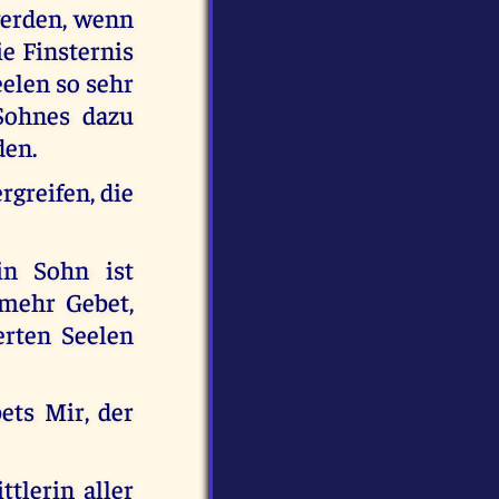
werden, wenn
e Finsternis
eelen so sehr
 Sohnes dazu
den.
rgreifen, die
in Sohn ist
 mehr Gebet,
erten Seelen
ets Mir, der
tlerin aller