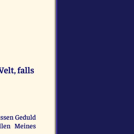
elt, falls
müssen Geduld
llen Meines