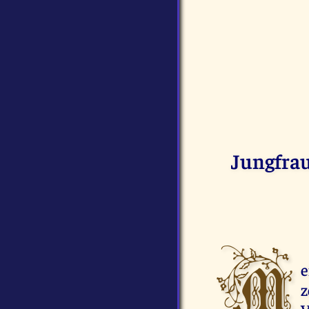
Jungfrau 
M
e
z