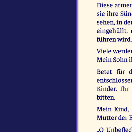
Diese armen
sie ihre Sü
sehen, in de
eingehüllt,
führen wird,
Viele werden
Mein Sohn i
Betet für 
entschlosse
Kinder. Ihr
bitten.
Mein Kind, 
Mutter der 
„O Unbeflec