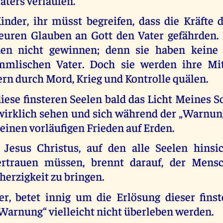
aters verlaufen.
inder, ihr müsst begreifen, dass die Kräfte 
euren Glauben an Gott den Vater gefährden.
den nicht gewinnen; denn sie haben keine
mlischen Vater. Doch sie werden ihre Mi
rn durch Mord, Krieg und Kontrolle quälen.
diese finsteren Seelen bald das Licht Meines 
s wirklich sehen und sich während der „Warnun
 einen vorläufigen Frieden auf Erden.
Jesus Christus, auf den alle Seelen hinsic
ertrauen müssen, brennt darauf, der Mensc
erzigkeit zu bringen.
r, betet innig um die Erlösung dieser finst
„Warnung“ vielleicht nicht überleben werden.