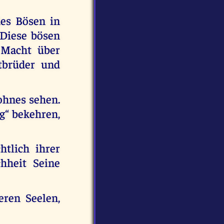
des Bösen in
 Diese bösen
 Macht über
tbrüder und
Sohnes sehen.
g“ bekehren,
htlich ihrer
hheit Seine
eren Seelen,