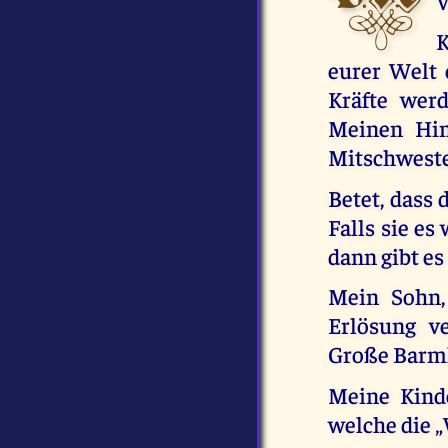
V
K
eurer Welt 
Kräfte wer
Meinen Him
Mitschweste
Betet, dass 
Falls sie e
dann gibt es
Mein Sohn, 
Erlösung v
Große Barmh
Meine Kinde
welche die 