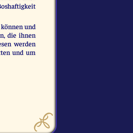
oshaftigkeit
en können und
n, die ihnen
esen werden
tten und um