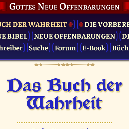
Gottes Neue Offenbarungen
UCH DER WAHRHEIT
DIE VOR­BER
UE BIBEL
NEUE OFFENBARUNGEN
D
hreiber
Suche
Forum
E-Book
Büch
Das Buch der
Wahrheit