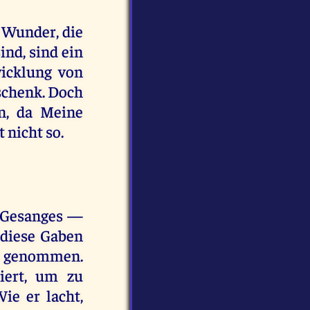
e Wunder, die
nd, sind ein
icklung von
chenk. Doch
en, da Meine
 nicht so.
s Gesanges —
 diese Gaben
ier genommen.
iert, um zu
ie er lacht,