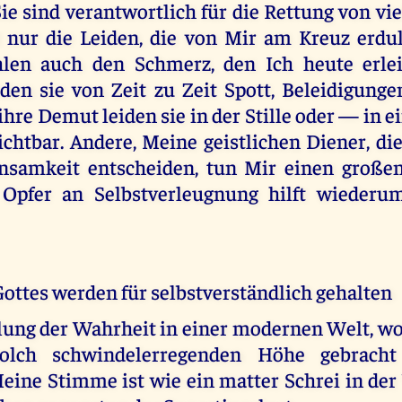
ie sind verantwortlich für die Rettung von vie
t nur die Leiden, die von Mir am Kreuz erdu
hlen auch den Schmerz, den Ich heute erlei
iden sie von Zeit zu Zeit Spott, Beleidigung
hre Demut leiden sie in der Stille oder — in e
ichtbar. Andere, Meine geistlichen Diener, die
nsamkeit entscheiden, tun Mir einen großen
 Opfer an Selbstverleugnung hilft wiederum
ottes werden für selbstverständlich gehalten
lung der Wahrheit in einer modernen Welt, wo
olch schwindelerregenden Höhe gebracht
eine Stimme ist wie ein matter Schrei in der