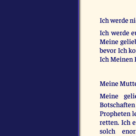
Ich werde n
Ich werde 
Meine gelieb
bevor Ich k
Ich Meinen 
Meine Mutte
Meine geli
Botschafte
Propheten le
retten. Ich 
solch eno