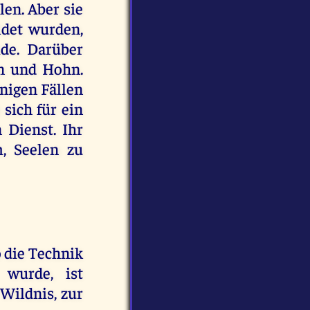
len. Aber sie
ldet wurden,
de. Darüber
en und Hohn.
inigen Fällen
 sich für ein
 Dienst. Ihr
, Seelen zu
 die Technik
 wurde, ist
 Wildnis, zur