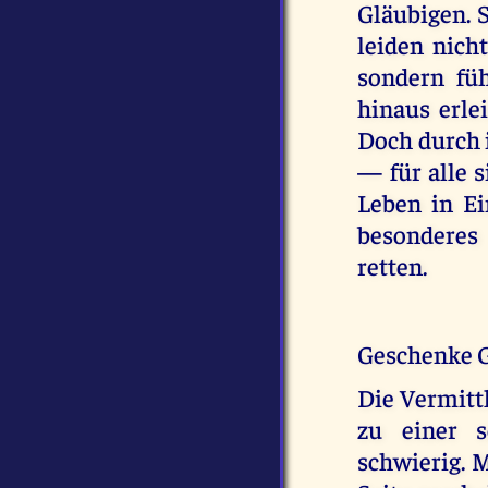
Gläubigen. S
leiden nich
sondern fü
hinaus erle
Doch durch i
— für alle s
Leben in Ei
besonderes
retten.
Geschenke G
Die Vermitt
zu einer s
schwierig. M