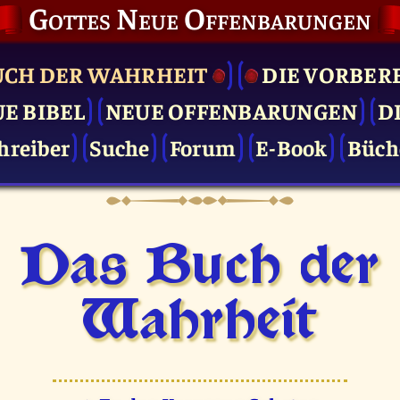
Gottes Neue Offenbarungen
UCH DER WAHRHEIT
DIE VOR­BER
UE BIBEL
NEUE OFFENBARUNGEN
D
hreiber
Suche
Forum
E-Book
Büch
Das Buch der
Wahrheit