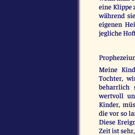
eine Klippe
während sie
eigenen Hei
jegliche Hof
Prophezeiun
Meine Kind
Tochter, wi
beharrlich 
wertvoll u
Kinder, müs
die vor so l
Diese Ereign
Zeit ist sehr