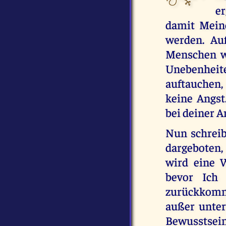
er
damit Mein
werden. Au
Menschen w
Unebenheit
auftauchen,
keine Angst
bei deiner A
Nun schrei
dargeboten,
wird eine 
bevor Ich 
zurückkomme
außer unter
Bewusstsei