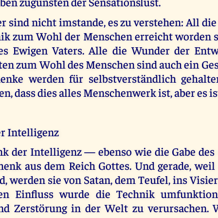
oben zugunsten der Sensationslust.
 sind nicht imstande, es zu verstehen: All di
ik zum Wohl der Menschen erreicht worden si
es Ewigen Vaters. Alle die Wunder der Entw
en zum Wohl des Menschen sind auch ein Ges
enke werden für selbstverständlich gehalt
n, dass dies alles Menschenwerk ist, aber es ist
r Intelligenz
k der Intelligenz — ebenso wie die Gabe de
chenk aus dem Reich Gottes. Und gerade, weil
d, werden sie von Satan, dem Teufel, ins Vis
en Einfluss wurde die Technik umfunktion
nd Zerstörung in der Welt zu verursachen. W