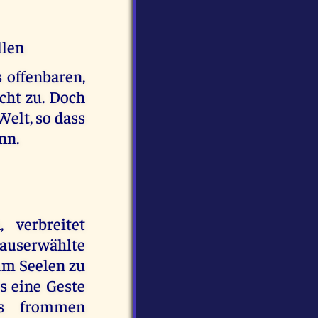
llen
offenbaren,
icht zu. Doch
elt, so dass
nn.
 verbreitet
auserwählte
 um Seelen zu
ls eine Geste
us frommen