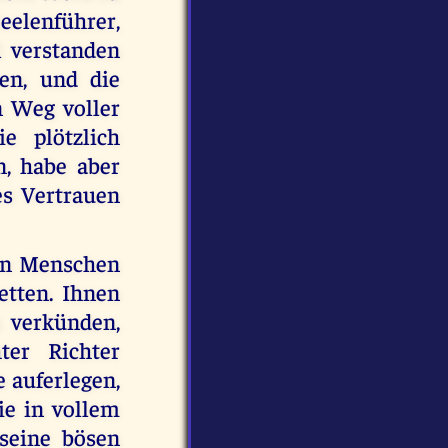
eelenführer,
 verstanden
en, und die
 Weg voller
e plötzlich
n, habe aber
es Vertrauen
en Menschen
etten. Ihnen
 verkünden,
ter Richter
 auferlegen,
ie in vollem
seine bösen