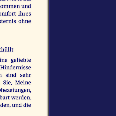
genommen und
omfort ihres
sternis ohne
thüllt
ne geliebte
 Hindernisse
en sind sehr
 Sie, Meine
phezeiungen,
nbart werden.
nden, und die