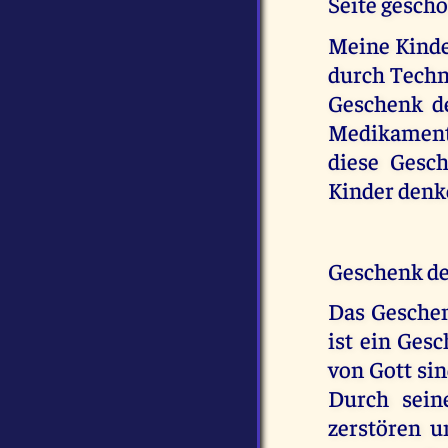
Seite gesch
Meine Kinder
durch Techn
Geschenk d
Medikament
diese Gesch
Kinder denke
Geschenk de
Das Geschen
ist ein Ges
von Gott sin
Durch sein
zerstören u