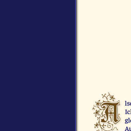
A
ls
Ic
gl
Au