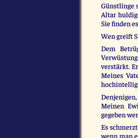
Günstlinge s
Altar huldig
Sie finden e
Wen greift S
Dem Betrüg
Verwüstung
verstärkt. E
Meines Vate
hochintellig
Denjenigen,
Meinen Ewi
gegeben werd
Es schmerzt 
wenn man ei