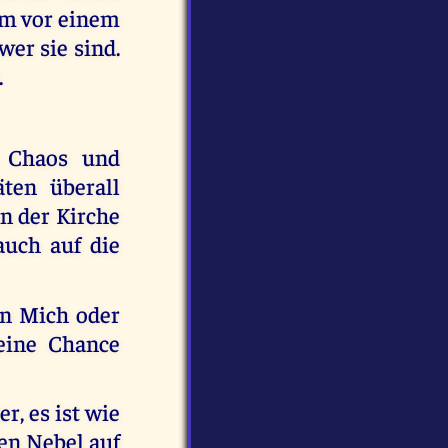
ihm vor einem
wer sie sind.
.
m Chaos und
ten überall
in der Kirche
auch auf die
an Mich oder
eine Chance
r, es ist wie
en Nebel auf