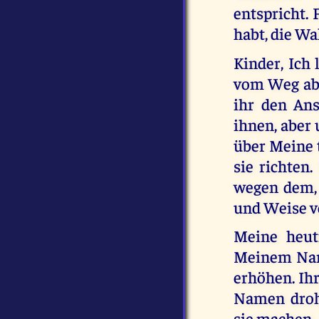
entspricht. 
habt, die Wa
Kinder, Ich 
vom Weg abk
ihr den Ans
ihnen, aber
über Meine t
sie richten
wegen dem, 
und Weise vo
Meine heut
Meinem Name
erhöhen. Ih
Namen droh
sie machen.