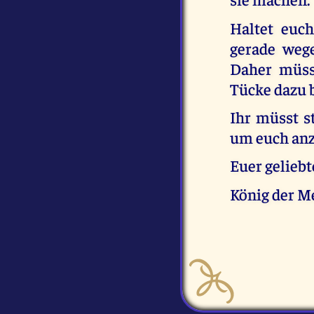
Haltet euc
gerade weg
Daher müsst
Tücke dazu 
Ihr müsst st
um euch anz
Euer geliebt
König der M