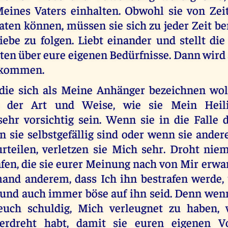
eines Vaters einhalten. Obwohl sie von Zeit
ten können, müssen sie sich zu jeder Zeit 
iebe zu folgen. Liebt einander und stellt die
ten über eure eigenen Bedürfnisse. Dann wird 
 kommen.
 die sich als Meine Anhänger bezeichnen wo
ch der Art und Weise, wie sie Mein Heil
 sehr vorsichtig sein. Wenn sie in die Falle 
n sie selbstgefällig sind oder wenn sie ande
teilen, verletzen sie Mich sehr. Droht nie
afen, die sie eurer Meinung nach von Mir erwa
mand anderem, dass Ich ihn bestrafen werde, 
nd auch immer böse auf ihn seid. Denn wenn 
euch schuldig, Mich verleugnet zu haben, w
erdreht habt, damit sie euren eigenen Vo