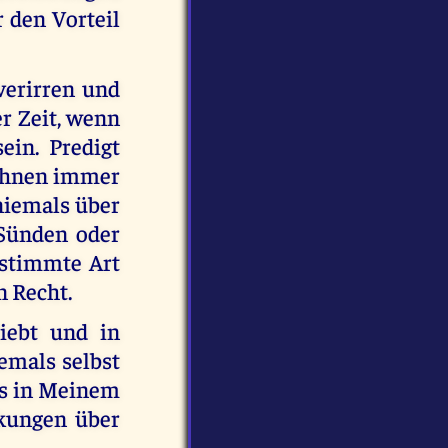
r den Vorteil
 verirren und
r Zeit, wenn
ein. Predigt
 ihnen immer
 niemals über
 Sünden oder
estimmte Art
n Recht.
iebt und in
emals selbst
ls in Meinem
kungen über