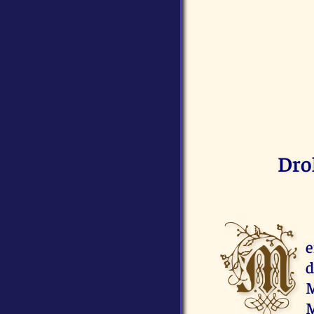
Dro
M
e
d
M
M