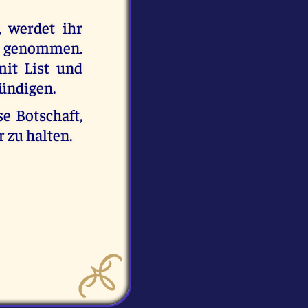
 werdet ihr
r genommen.
mit List und
sündigen.
se Botschaft,
 zu halten.