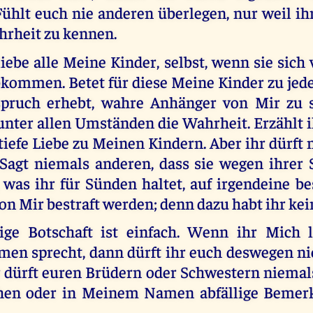
Fühlt euch nie anderen überlegen, nur weil ih
hrheit zu kennen.
liebe alle Meine Kinder, selbst, wenn sie sich
ommen. Betet für diese Meine Kinder zu jede
pruch erhebt, wahre Anhänger von Mir zu s
 unter allen Umständen die Wahrheit. Erzählt
iefe Liebe zu Meinen Kindern. Aber ihr dürft
. Sagt niemals anderen, dass sie wegen ihrer
was ihr für Sünden haltet, auf irgendeine b
n Mir bestraft werden; denn dazu habt ihr kei
ige Botschaft ist einfach. Wenn ihr Mich l
n sprecht, dann dürft ihr euch deswegen ni
r dürft euren Brüdern oder Schwestern niema
en oder in Meinem Namen abfällige Bemer