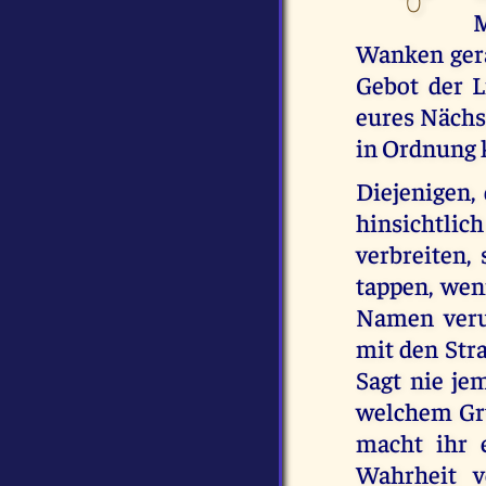
M
Wanken gera
Gebot der L
eures Nächs
in Ordnung
Diejenigen,
hinsichtli
verbreiten,
tappen, wen
Namen verur
mit den Str
Sagt nie je
welchem Gru
macht ihr 
Wahrheit v