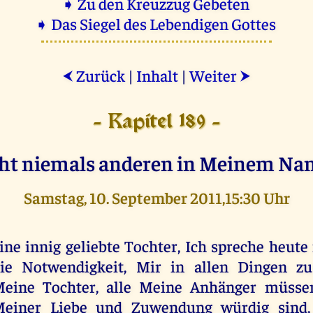
➧ Zu den Kreuzzug Gebeten
➧ Das Siegel des Lebendigen Gottes
Zurück
|
Inhalt
|
Weiter
⮜
⮞
- Kapitel 189 -
ht niemals anderen in Meinem Na
Samstag, 10. September 2011,15:30 Uhr
ine innig geliebte Tochter, Ich spreche heute
ie Notwendigkeit, Mir in allen Dingen zu
eine Tochter, alle Meine Anhänger müssen
einer Liebe und Zuwendung würdig sind,