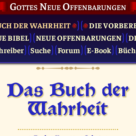
Gottes Neue Offenbarungen
UCH DER WAHRHEIT
DIE VOR­BER
UE BIBEL
NEUE OFFENBARUNGEN
D
hreiber
Suche
Forum
E-Book
Büch
Das Buch der
Wahrheit