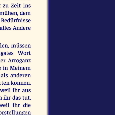
 zu Zeit ins
bemühen, dem
 Bedürfnisse
alles Andere
llen, müssen
igstes Wort
der Arroganz
re in Meinem
mals anderen
rten können.
weil ihr aus
ihr das tut,
eil ihr die
rstellungen