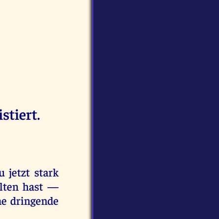
stiert.
 jetzt stark
alten hast —
ne dringende