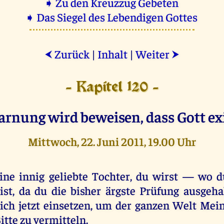
➧ Zu den Kreuzzug Gebeten
➧ Das Siegel des Lebendigen Gottes
Zurück
|
Inhalt
|
Weiter
⮜
⮞
- Kapitel 120 -
rnung wird beweisen, dass Gott exi
Mittwoch, 22. Juni 2011, 19.00 Uhr
ine innig geliebte Tochter, du wirst — wo du
ist, da du die bisher ärgste Prüfung ausgeh
ich jetzt einsetzen, um der ganzen Welt Mei
itte zu vermitteln.