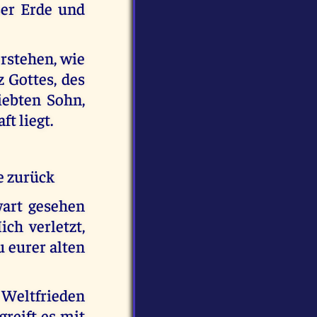
ser Erde und
erstehen, wie
z Gottes, des
iebten Sohn,
t liegt.
e zurück
wart gesehen
ch verletzt,
u eurer alten
 Weltfrieden
greift es mit