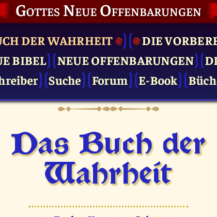
Gottes Neue Offenbarungen
UCH DER WAHRHEIT
DIE VOR­BER
UE BIBEL
NEUE OFFENBARUNGEN
D
hreiber
Suche
Forum
E-Book
Büch
Das Buch der
Wahrheit