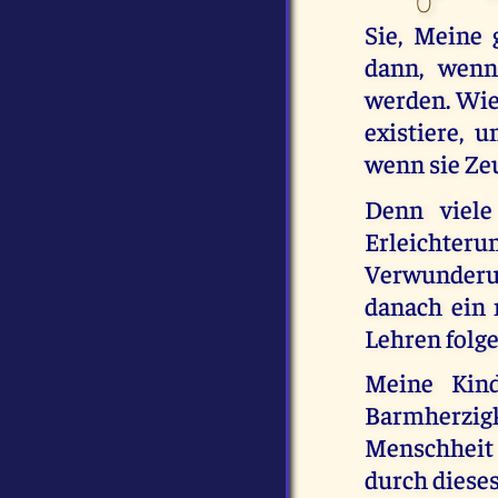
Sie, Meine 
dann, wenn
werden. Wie 
existiere, 
wenn sie Ze
Denn viele
Erleichteru
Verwunderu
danach ein 
Lehren folg
Meine Kin
Barmherzig
Menschheit 
durch diese