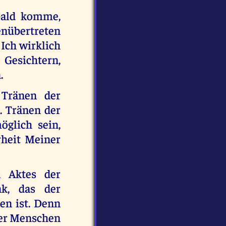
 bald komme,
nübertreten
 Ich wirklich
 Gesichtern,
.
 Tränen der
. Tränen der
glich sein,
rheit Meiner
 Aktes der
nk, das der
en ist. Denn
der Menschen