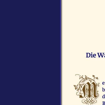
Die Wa
M
e
b
d
B