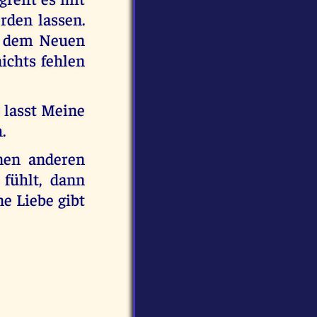
rden lassen.
t dem Neuen
ichts fehlen
 lasst Meine
.
inen anderen
fühlt, dann
e Liebe gibt