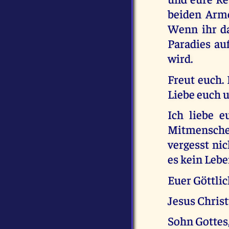
beiden Arme
Wenn ihr d
Paradies au
wird.
Freut euch.
Liebe euch 
Ich liebe e
Mitmensche
vergesst ni
es kein Lebe
Euer Göttli
Jesus Chris
Sohn Gottes