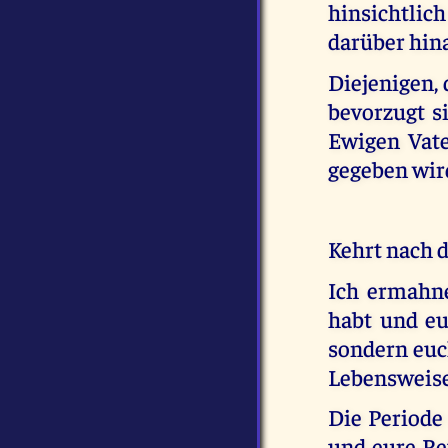
hinsichtlic
darüber hin
Diejenigen, 
bevorzugt si
Ewigen Vate
gegeben wird
Kehrt nach 
Ich ermahne
habt und eu
sondern euch
Lebensweise
Die Periode
und eure Ret