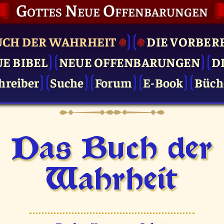
Gottes Neue Offenbarungen
UCH DER WAHRHEIT
DIE VOR­BER
UE BIBEL
NEUE OFFENBARUNGEN
D
hreiber
Suche
Forum
E-Book
Büch
Das Buch der
Wahrheit