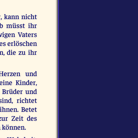
, kann nicht
lb müsst ihr
igen Vaters
hes erlöschen
n, die zu ihr
 Herzen und
eine Kinder,
n Brüder und
nd, richtet
ihnen. Betet
zur Zeit des
n können.