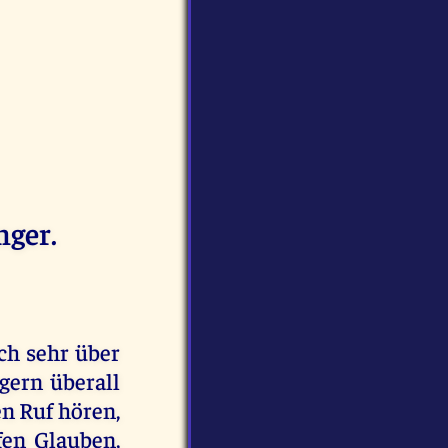
nger.
ich sehr über
gern überall
en Ruf hören,
fen Glauben,