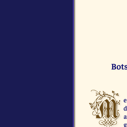
Bots
M
e
d
a
g