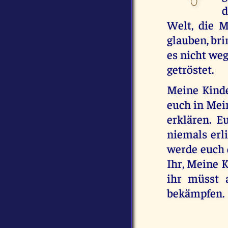
d
Welt, die M
glauben, bri
es nicht weg
getröstet.
Meine Kinde
euch in Mei
erklären. 
niemals erli
werde euch 
Ihr, Meine K
ihr müsst 
bekämpfen.