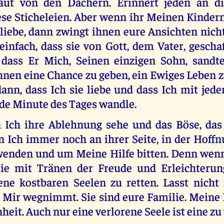
laut von den Dächern. Erinnert jeden an d
ese Sticheleien. Aber wenn ihr Meinen Kindern
 liebe, dann zwingt ihnen eure Ansichten nicht
einfach, dass sie von Gott, dem Vater, gesch
 dass Er Mich, Seinen einzigen Sohn, sandt
hnen eine Chance zu geben, ein Ewiges Leben 
dann, dass Ich sie liebe und dass Ich mit jed
ede Minute des Tages wandle.
 Ich ihre Ablehnung sehe und das Böse, das
n Ich immer noch an ihrer Seite, in der Hoffn
wenden und um Meine Hilfe bitten. Denn wenn 
sie mit Tränen der Freude und Erleichteru
jene kostbaren Seelen zu retten. Lasst nicht 
e Mir wegnimmt. Sie sind eure Familie. Meine 
heit. Auch nur eine verlorene Seele ist eine zu 