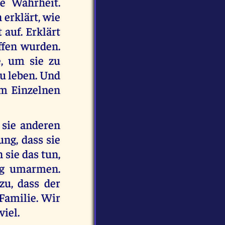
ie Wahrheit.
 erklärt, wie
 auf. Erklärt
affen wurden.
e, um sie zu
zu leben. Und
em Einzelnen
 sie anderen
ung, dass sie
sie das tun,
ng umarmen.
zu, dass der
Familie. Wir
viel.