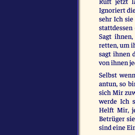
Ruft jetzt 
Ignoriert di
sehr Ich sie
stattdessen 
Sagt ihnen,
retten, um i
sagt ihnen 
von ihnen j
Selbst wenn
antun, so bi
sich Mir zu
werde Ich 
Helft Mir, 
Betrüger si
sind eine Ein