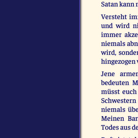
Satan kann n
Versteht im
und wird ni
immer akze
niemals abne
wird, sonder
hingezogen 
Jene armen
bedeuten Mi
müsst euch 
Schwestern
niemals übe
Meinen Barm
Todes aus d