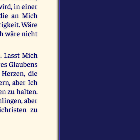
ird, in einer
 die an Mich
rigkeit. Wäre
ch wäre nicht
. Lasst Mich
res Glaubens
Herzen, die
ern, aber Ich
n zu halten.
hlingen, aber
christen zu