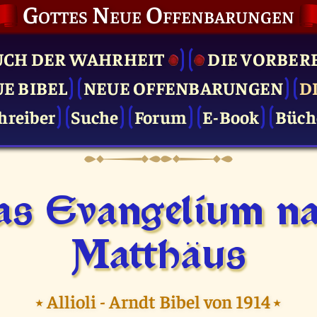
Gottes Neue Offenbarungen
UCH DER WAHRHEIT
DIE VOR­BER
UE BIBEL
NEUE OFFENBARUNGEN
D
hreiber
Suche
Forum
E-Book
Büch
s Evangelium n
Matthäus
⭑
Allioli - Arndt Bibel von 1914
⭑