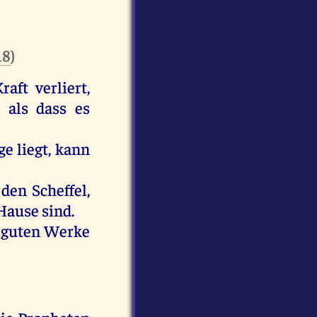
18
)
aft verliert,
 als dass es
ge liegt, kann
den Scheffel,
 Hause sind.
e guten Werke