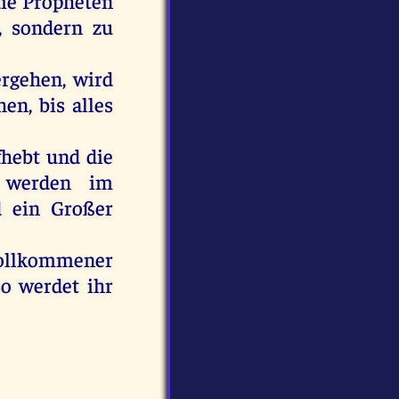
die Propheten
, sondern zu
rgehen, wird
en, bis alles
hebt und die
t werden im
d ein Großer
vollkommener
so werdet ihr