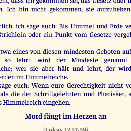
cht, dass ich gekommen sei, das Gesetz oder 
n. Ich bin nicht gekommen, sie aufzuheben
lich, ich sage euch: Bis Himmel und Erde ve
Strichlein oder ein Punkt vom Gesetze vergeh
etwa eines von diesen mindesten Geboten auf
 so lehrt, wird der Mindeste genann
che; wer sie aber hält und lehrt, der wir
erden im Himmelreiche.
sage euch: Wenn eure Gerechtigkeit nicht 
 als die der Schriftgelehrten und Pharisäer, 
as Himmelreich eingehen.
Mord fängt im Herzen an
(
Lukas 12,57-59
)