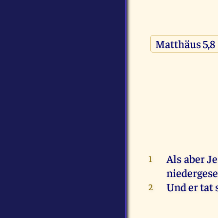
Als aber Je
1
niedergeset
Und er tat 
2