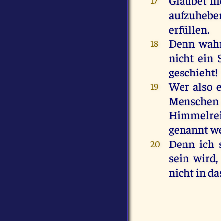
Glaubet ni
17
aufzuhebe
erfüllen.
Denn wahr
18
nicht ein 
geschieht!
Wer also 
19
Menschen
Himmelrei
genannt w
Denn ich 
20
sein wird,
nicht in d