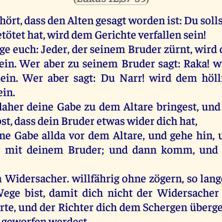
hört, dass den Alten gesagt worden ist: Du solls
tötet hat, wird dem Gerichte verfallen sein!
age euch: Jeder, der seinem Bruder zürnt, wird
sein. Wer aber zu seinem Bruder sagt: Raka! 
sein. Wer aber sagt: Du Narr! wird dem höl
ein.
her deine Gabe zu dem Altare bringest, und
st, dass dein Bruder etwas wider dich hat,
ine Gabe allda vor dem Altare, und gehe hin,
r mit deinem Bruder; und dann komm, und 
 Widersacher. willfährig ohne zögern, so lan
ege bist, damit dich nicht der Widersacher
te, und der Richter dich dem Schergen überge
 geworfen werdest.