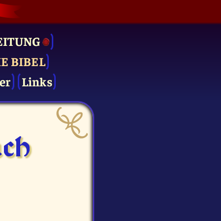
EITUNG
IE BIBEL
er
Links
ach