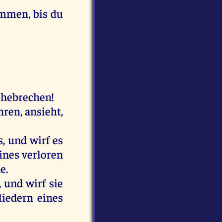
ommen, bis du
 ehebrechen!
hren, ansieht,
, und wirf es
eines verloren
e.
 und wirf sie
liedern eines