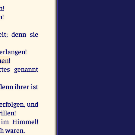
h!
n!
it; denn sie
erlangen!
uen!
ttes genannt
denn ihrer ist
erfolgen, und
illen!
ß im Himmel!
ch waren.