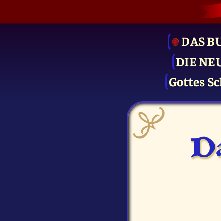
DAS B
DIE NE
Gottes Sc
Da