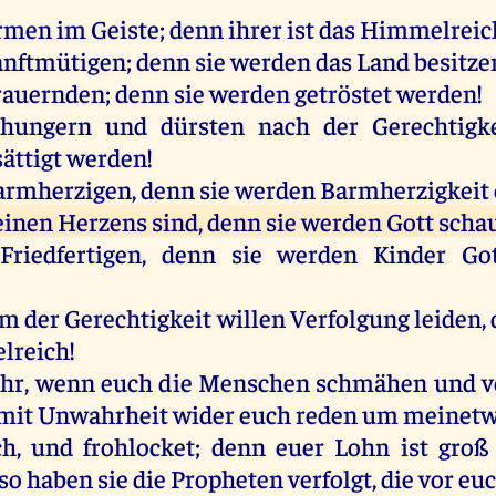
Armen im Geiste; denn ihrer ist das Himmelreic
Sanftmütigen; denn sie werden das Land besitze
Trauernden; denn sie werden getröstet werden!
e hungern und dürsten nach der Gerechtigke
ättigt werden!
Barmherzigen, denn sie werden Barmherzigkeit 
 reinen Herzens sind, denn sie werden Gott scha
 Friedfertigen, denn sie werden Kinder Go
um der Gerechtigkeit willen Verfolgung leiden, 
lreich!
 ihr, wenn euch die Menschen schmähen und v
 mit Unwahrheit wider euch reden um meinetw
ch, und frohlocket; denn euer Lohn ist gro
o haben sie die Propheten verfolgt, die vor eu