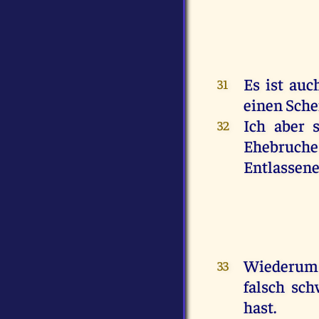
Es ist auc
31
einen Sche
Ich aber 
32
Ehebruche
Entlassene
Wiederum h
33
falsch sc
hast.