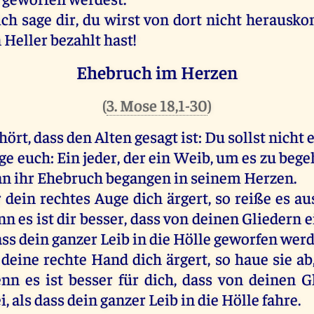
ich sage dir, du wirst von dort nicht herausk
 Heller bezahlt hast!
Ehebruch im Herzen
(
3. Mose 18,1-30
)
hört, dass den Alten gesagt ist: Du sollst nicht
ge euch: Ein jeder, der ein Weib, um es zu bege
an ihr Ehebruch begangen in seinem Herzen.
dein rechtes Auge dich ärgert, so reiße es aus
nn es ist dir besser, dass von deinen Gliedern 
ass dein ganzer Leib in die Hölle geworfen werd
eine rechte Hand dich ärgert, so haue sie ab,
enn es ist besser für dich, dass von deinen G
i, als dass dein ganzer Leib in die Hölle fahre.