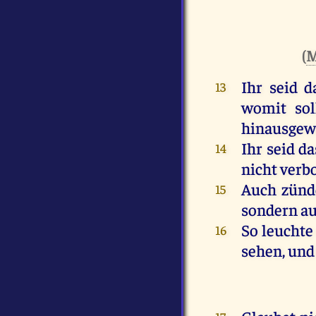
(
M
Ihr seid d
13
womit sol
hinausgewo
Ihr seid da
14
nicht verb
Auch zünde
15
sondern auf
So leuchte
16
sehen, und