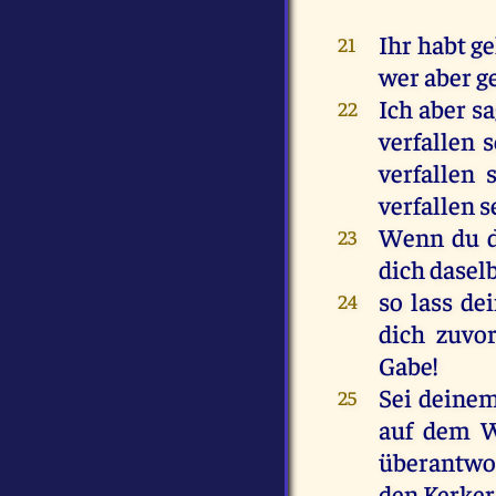
Ihr habt ge
21
wer aber ge
Ich aber s
22
verfallen 
verfallen 
verfallen s
Wenn du da
23
dich daselb
so lass de
24
dich zuvo
Gabe!
Sei deinem
25
auf dem W
überantwor
den Kerker