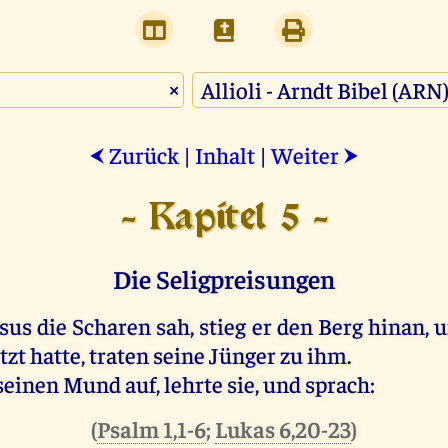
×
Zurück
|
Inhalt
|
Weiter
⮜
⮞
- Kapitel 5 -
Die Seligpreisungen
sus die Scharen sah, stieg er den Berg hinan, u
zt hatte, traten seine Jünger zu ihm.
seinen Mund auf, lehrte sie, und sprach:
(
Psalm 1,1-6
;
Lukas 6,20-23
)