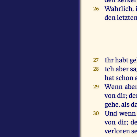
Wahrlich, 
26
den letzten
Ihr habt ge
27
Ich aber sa
28
hat schon 
Wenn aber 
29
von dir; de
gehe, als d
Und wenn d
30
von dir; d
verloren se