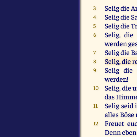
Selig die 
3
Selig die 
4
Selig die 
5
Selig, di
6
werden ges
Selig die 
7
Selig, die
8
Selig die
9
werden!
Selig, die 
10
das Himme
Selig seid
11
alles Böse
Freuet eu
12
Denn ebens