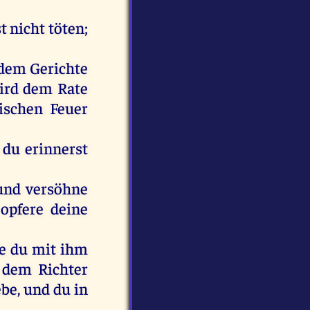
t nicht töten;
 dem Gerichte
wird dem Rate
lischen Feuer
 du erinnerst
 und versöhne
opfere deine
ge du mit ihm
 dem Richter
be, und du in