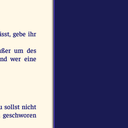
sst, gebe ihr
außer um des
und wer eine
 sollst nicht
u geschworen